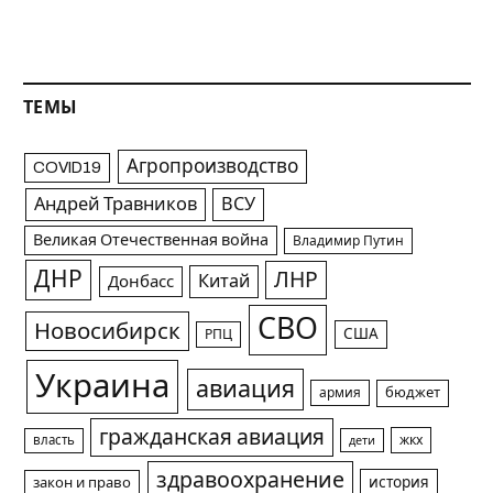
ТЕМЫ
Агропроизводство
COVID19
Андрей Травников
ВСУ
Великая Отечественная война
Владимир Путин
ДНР
ЛНР
Китай
Донбасс
СВО
Новосибирск
США
РПЦ
Украина
авиация
армия
бюджет
гражданская авиация
жкх
власть
дети
здравоохранение
история
закон и право