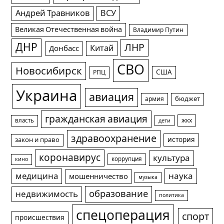
Андрей Травников
ВСУ
Великая Отечественная война
Владимир Путин
ДНР
ЛНР
Китай
Донбасс
СВО
Новосибирск
США
РПЦ
Украина
авиация
армия
бюджет
гражданская авиация
жкх
власть
дети
здравоохранение
история
закон и право
коронавирус
культура
коррупция
кино
медицина
наука
мошенничество
музыка
образование
недвижимость
политика
спецоперация
спорт
происшествия