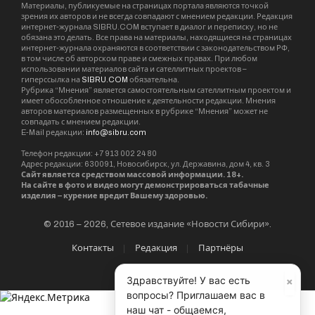
Материалы, публикуемые на страницах портала являются точкой
зрения их авторов и не всегда совпадают с мнением редакции. Редакция
интернет-журнала SIBRU.COM вступает в диалог и переписку, но не
обязана это делать. Все права на материалы, находящиеся на страницах
интернет-журнала охраняются в соответствии с законодательством РФ,
в том числе об авторском праве и смежных правах. При любом
использовании материалов сайта и сателлитных проектов –
гиперссылка на
SIBRU.COM
обязательна.
Рубрика “Мнения” является самостоятельным сателлитным проектом и
имеет обособленное отношение к деятельности редакции. Мнения
авторов материалов размещенных в рубрике “Мнения” может не
совпадать с мнением редакции.
E-Mail редакции:
info@sibru.com
Телефон редакции: +7 913 002 24 80
Адрес редакции: 630091, Новосибирск, ул. Державина, дом 4, кв. 3
Сайт является средством массовой информации. 18+.
На сайте в фото и видео могут демонстрироваться табачные
изделия – курение вредит Вашему здоровью.
© 2016 – 2026, Сетевое издание «Новости Сибири».
Контакты
Редакция
Партнёры
×
Здравствуйте! У вас есть
вопросы? Приглашаем вас в
наш чат - общаемся,