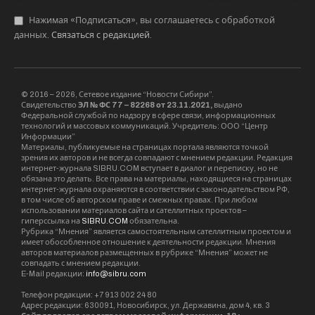
Нажимая «Подписаться», вы соглашаетесь с обработкой
данных.
Связаться с редакцией
.
© 2016 – 2026, Сетевое издание “Новости Сибири”.
Свидетельство
ЭЛ № ФС 77 – 82268 от 23.11.2021,
выдано
Федеральной службой по надзору в сфере связи, информационных
технологий и массовых коммуникаций. Учредитель: ООО “Центр
Информации”
Материалы, публикуемые на страницах портала являются точкой
зрения их авторов и не всегда совпадают с мнением редакции. Редакция
интернет-журнала SIBRU.COM вступает в диалог и переписку, но не
обязана это делать. Все права на материалы, находящиеся на страницах
интернет-журнала охраняются в соответствии с законодательством РФ,
в том числе об авторском праве и смежных правах. При любом
использовании материалов сайта и сателлитных проектов –
гиперссылка на
SIBRU.COM
обязательна.
Рубрика “Мнения” является самостоятельным сателлитным проектом и
имеет обособленное отношение к деятельности редакции. Мнения
авторов материалов размещенных в рубрике “Мнения” может не
совпадать с мнением редакции.
E-Mail редакции:
info@sibru.com
Телефон редакции: +7 913 002 24 80
Адрес редакции: 630091, Новосибирск, ул. Державина, дом 4, кв. 3