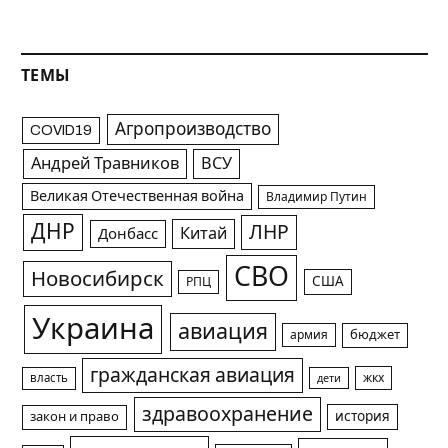
ТЕМЫ
Агропроизводство
COVID19
Андрей Травников
ВСУ
Великая Отечественная война
Владимир Путин
ДНР
ЛНР
Китай
Донбасс
СВО
Новосибирск
США
РПЦ
Украина
авиация
армия
бюджет
гражданская авиация
жкх
власть
дети
здравоохранение
история
закон и право