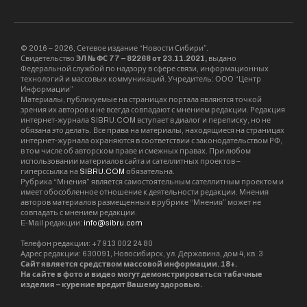
© 2016 – 2026, Сетевое издание “Новости Сибири”.
Свидетельство
ЭЛ № ФС 77 – 82268 от 23.11.2021,
выдано
Федеральной службой по надзору в сфере связи, информационных
технологий и массовых коммуникаций. Учредитель: ООО “Центр
Информации”
Материалы, публикуемые на страницах портала являются точкой
зрения их авторов и не всегда совпадают с мнением редакции. Редакция
интернет-журнала SIBRU.COM вступает в диалог и переписку, но не
обязана это делать. Все права на материалы, находящиеся на страницах
интернет-журнала охраняются в соответствии с законодательством РФ,
в том числе об авторском праве и смежных правах. При любом
использовании материалов сайта и сателлитных проектов –
гиперссылка на
SIBRU.COM
обязательна.
Рубрика “Мнения” является самостоятельным сателлитным проектом и
имеет обособленное отношение к деятельности редакции. Мнения
авторов материалов размещенных в рубрике “Мнения” может не
совпадать с мнением редакции.
E-Mail редакции:
info@sibru.com
Телефон редакции: +7 913 002 24 80
Адрес редакции: 630091, Новосибирск, ул. Державина, дом 4, кв. 3
Сайт является средством массовой информации. 18+.
На сайте в фото и видео могут демонстрироваться табачные
изделия – курение вредит Вашему здоровью.