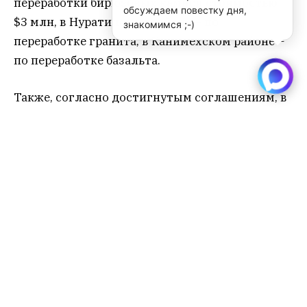
переработки бирюзовых камней стоимостью
обсуждаем повестку дня,
$3 млн, в Нуратинском районе – по
знакомимся ;-)
переработке гранита, в Канимехском районе –
по переработке базальта.
Также, согласно достигнутым соглашениям, в
Зарафшане планируется разработка
месторождений золота и серебра. В Газгане
китайские партнеры намерены инвестировать
в проект по добыче и переработке гранитных
камней, а в Хатырчинском районе привлекут
иностранных инвесторов в развитие
виноградарства, в частности, в переработку
винограда, а также выращивания и
переработки другой сельскохозяйственной
продукции.