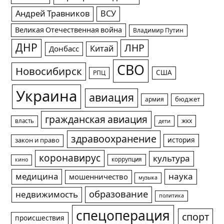
Андрей Травников
ВСУ
Великая Отечественная война
Владимир Путин
ДНР
ЛНР
Китай
Донбасс
СВО
Новосибирск
США
РПЦ
Украина
авиация
армия
бюджет
гражданская авиация
жкх
власть
дети
здравоохранение
история
закон и право
коронавирус
культура
коррупция
кино
медицина
наука
мошенничество
музыка
образование
недвижимость
политика
спецоперация
спорт
происшествия