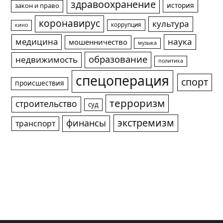
здравоохранение
история
закон и право
коронавирус
культура
коррупция
кино
медицина
наука
мошенничество
музыка
образование
недвижимость
политика
спецоперация
спорт
происшествия
терроризм
строительство
суд
экстремизм
финансы
транспорт