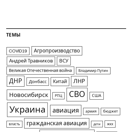
ТЕМЫ
Агропроизводство
COVID19
Андрей Травников
ВСУ
Великая Отечественная война
Владимир Путин
ДНР
ЛНР
Китай
Донбасс
СВО
Новосибирск
США
РПЦ
Украина
авиация
армия
бюджет
гражданская авиация
жкх
власть
дети