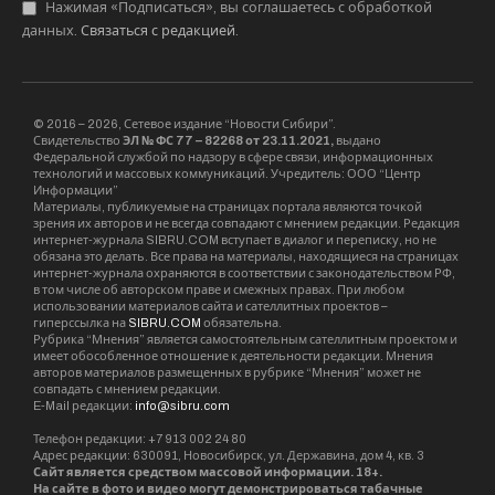
Нажимая «Подписаться», вы соглашаетесь с обработкой
данных.
Связаться с редакцией
.
© 2016 – 2026, Сетевое издание “Новости Сибири”.
Свидетельство
ЭЛ № ФС 77 – 82268 от 23.11.2021,
выдано
Федеральной службой по надзору в сфере связи, информационных
технологий и массовых коммуникаций. Учредитель: ООО “Центр
Информации”
Материалы, публикуемые на страницах портала являются точкой
зрения их авторов и не всегда совпадают с мнением редакции. Редакция
интернет-журнала SIBRU.COM вступает в диалог и переписку, но не
обязана это делать. Все права на материалы, находящиеся на страницах
интернет-журнала охраняются в соответствии с законодательством РФ,
в том числе об авторском праве и смежных правах. При любом
использовании материалов сайта и сателлитных проектов –
гиперссылка на
SIBRU.COM
обязательна.
Рубрика “Мнения” является самостоятельным сателлитным проектом и
имеет обособленное отношение к деятельности редакции. Мнения
авторов материалов размещенных в рубрике “Мнения” может не
совпадать с мнением редакции.
E-Mail редакции:
info@sibru.com
Телефон редакции: +7 913 002 24 80
Адрес редакции: 630091, Новосибирск, ул. Державина, дом 4, кв. 3
Сайт является средством массовой информации. 18+.
На сайте в фото и видео могут демонстрироваться табачные