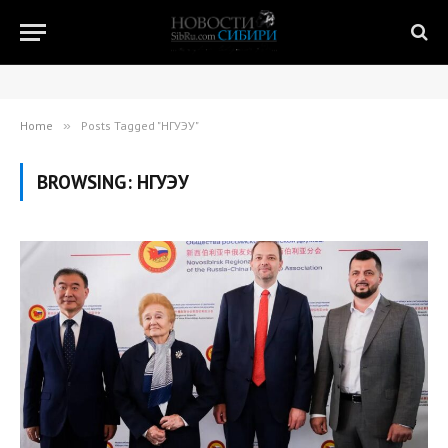
Home
»
Posts Tagged "НГУЭУ"
BROWSING:
НГУЭУ