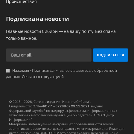
Происшествия
Подписка на новости
Главные новости Сибири — на вашу почту. Без спама,
только важное.
Нажимая «Подписаться», вы соглашаетесь с обработкой
данных.
Связаться с редакцией
.
© 2016 – 2026, Сетевое издание “Новости Сибири”.
Свидетельство
ЭЛ № ФС 77 – 82268 от 23.11.2021,
выдано
Федеральной службой по надзору в сфере связи, информационных
технологий и массовых коммуникаций. Учредитель: ООО “Центр
Информации”
Материалы, публикуемые на страницах портала являются точкой
зрения их авторов и не всегда совпадают с мнением редакции. Редакция
интернет-журнала SIBRU.COM вступает в диалог и переписку, но не