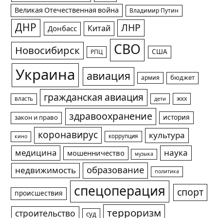
Великая Отечественная война
Владимир Путин
ДНР
ЛНР
Китай
Донбасс
СВО
Новосибирск
США
РПЦ
Украина
авиация
армия
бюджет
гражданская авиация
жкх
власть
дети
здравоохранение
история
закон и право
коронавирус
культура
коррупция
кино
медицина
наука
мошенничество
музыка
образование
недвижимость
политика
спецоперация
спорт
происшествия
терроризм
строительство
суд