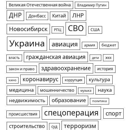
Великая Отечественная война
Владимир Путин
ДНР
ЛНР
Китай
Донбасс
СВО
Новосибирск
США
РПЦ
Украина
авиация
армия
бюджет
гражданская авиация
жкх
власть
дети
здравоохранение
история
закон и право
коронавирус
культура
коррупция
кино
медицина
наука
мошенничество
музыка
образование
недвижимость
политика
спецоперация
спорт
происшествия
терроризм
строительство
суд