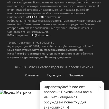
обязана это делать. Все права на материалы, находящиеся на страницах
интернет-журнала охраняются в соответствии с законодательством РФ,
в том числе об авторском праве и смежных правах. При любом
использовании материалов сайта и сателлитных проектов –
гиперссылка на
SIBRU.COM
обязательна.
Рубрика “Мнения” является самостоятельным сателлитным проектом и
имеет обособленное отношение к деятельности редакции. Мнения
авторов материалов размещенных в рубрике “Мнения” может не
совпадать с мнением редакции.
E-Mail редакции:
info@sibru.com
Телефон редакции: +7 913 002 24 80
Адрес редакции: 630091, Новосибирск, ул. Державина, дом 4, кв. 3
Сайт является средством массовой информации. 18+.
На сайте в фото и видео могут демонстрироваться табачные
изделия – курение вредит Вашему здоровью.
© 2016 – 2026, Сетевое издание «Новости Сибири».
Контакты
Редакция
Партнёры
×
Здравствуйте! У вас есть
вопросы? Приглашаем вас в
наш чат - общаемся,
обсуждаем повестку дня,
знакомимся ;-)