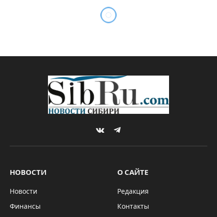
Общероссийская
организация «Мы есть
русские» возьмётся за
формирование современной
российской идеологии
By
Алена САДЫКОВА
13.04.2024
НОВОСТИ
Комментариев нет
2 Mins Read