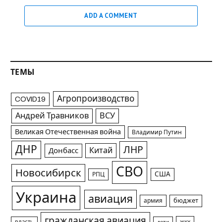
ADD A COMMENT
ТЕМЫ
Агропроизводство
COVID19
Андрей Травников
ВСУ
Великая Отечественная война
Владимир Путин
ДНР
ЛНР
Китай
Донбасс
СВО
Новосибирск
США
РПЦ
Украина
авиация
армия
бюджет
гражданская авиация
жкх
власть
дети