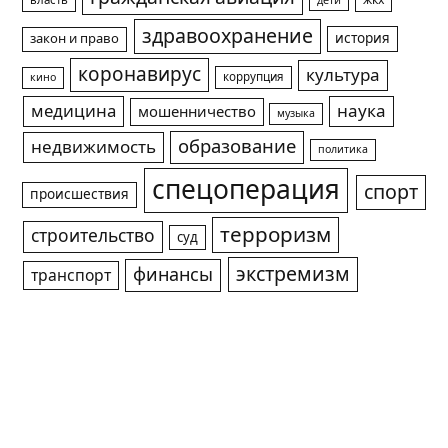
здравоохранение
история
закон и право
коронавирус
культура
коррупция
кино
медицина
наука
мошенничество
музыка
образование
недвижимость
политика
спецоперация
спорт
происшествия
терроризм
строительство
суд
экстремизм
финансы
транспорт