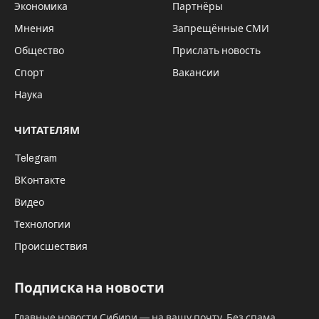
В задачи вновь учреждённой
общественной организации войдут:
разработка современной российской
идеологии, консолидация русскоязычной
диаспоры за рубежом, совершенствование
межнациональной политики внутри
России, содействие репатриации
соотечественников, продвижение в мире
русской культуры при помощи «народной
дипломатии».