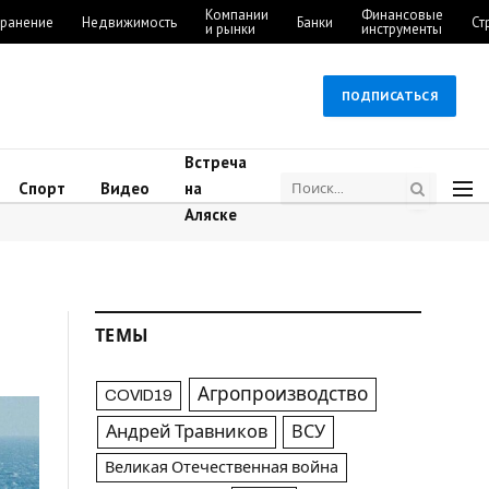
Компании
Финансовые
ранение
Недвижимость
Банки
Ст
и рынки
инструменты
ПОДПИСАТЬСЯ
Встреча
Спорт
Видео
на
Аляске
ТЕМЫ
Агропроизводство
COVID19
Андрей Травников
ВСУ
Великая Отечественная война