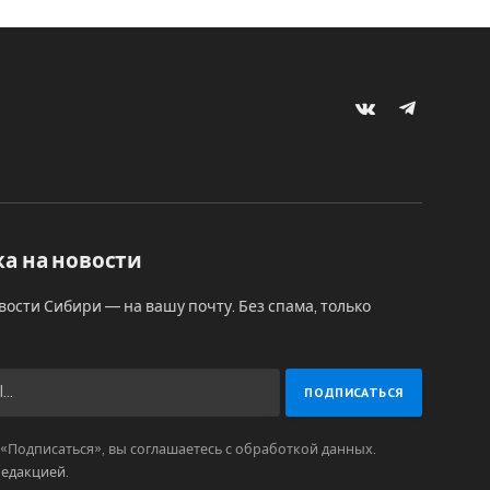
VKontakte
Telegram
а на новости
вости Сибири — на вашу почту. Без спама, только
Подписаться», вы соглашаетесь с обработкой данных.
редакцией
.