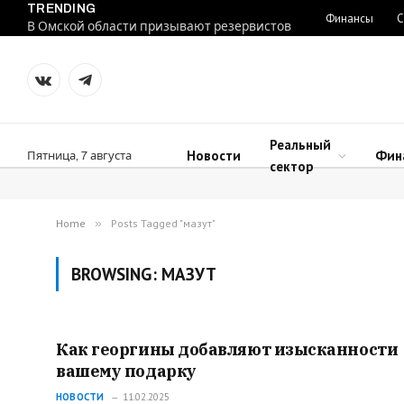
TRENDING
Финансы
С
В Омской области призывают резервистов
VKontakte
Telegram
Реальный
Новости
Фин
Пятница, 7 августа
сектор
Home
»
Posts Tagged "мазут"
BROWSING:
МАЗУТ
Как георгины добавляют изысканности
вашему подарку
НОВОСТИ
11.02.2025