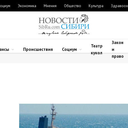
оциум
Экономика
Мнения
Общество
Культура
Здравоох
Закон
Театр
ансы
Происшествия
Социум
и
кукол
право