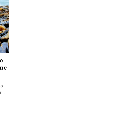
о
апе
ию
ет…