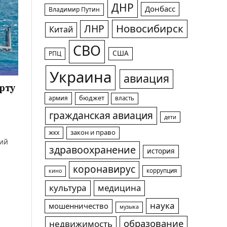
ДНР
Донбасс
Владимир Путин
Новосибирск
ЛНР
Китай
СВО
США
РПЦ
Украина
авиация
орту
армия
бюджет
власть
гражданская авиация
дети
жкх
закон и право
щий
здравоохранение
история
коронавирус
коррупция
кино
культура
медицина
наука
мошенничество
музыка
образование
недвижимость