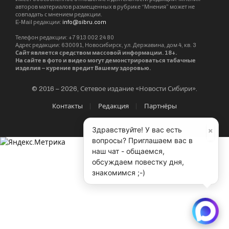
авторов материалов размещенных в рубрике “Мнения” может не
совпадать с мнением редакции.
E-Mail редакции:
info@sibru.com
Телефон редакции: +7 913 002 24 80
Адрес редакции: 630091, Новосибирск, ул. Державина, дом 4, кв. 3
Сайт является средством массовой информации. 18+.
На сайте в фото и видео могут демонстрироваться табачные
изделия – курение вредит Вашему здоровью.
© 2016 – 2026, Сетевое издание «Новости Сибири».
Контакты
Редакция
Партнёры
×
Здравствуйте! У вас есть
вопросы? Приглашаем вас в
наш чат - общаемся,
обсуждаем повестку дня,
знакомимся ;-)