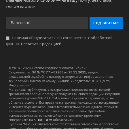
Главные новости Сибири — на вашу почту. Без спама,
только важное.
Нажимая «Подписаться», вы соглашаетесь с обработкой
данных.
Связаться с редакцией
.
© 2016 – 2026, Сетевое издание “Новости Сибири”.
Свидетельство
ЭЛ № ФС 77 – 82268 от 23.11.2021,
выдано
Федеральной службой по надзору в сфере связи, информационных
технологий и массовых коммуникаций. Учредитель: ООО “Центр
Информации”
Материалы, публикуемые на страницах портала являются точкой
зрения их авторов и не всегда совпадают с мнением редакции. Редакция
интернет-журнала SIBRU.COM вступает в диалог и переписку, но не
обязана это делать. Все права на материалы, находящиеся на страницах
интернет-журнала охраняются в соответствии с законодательством РФ,
в том числе об авторском праве и смежных правах. При любом
использовании материалов сайта и сателлитных проектов –
гиперссылка на
SIBRU.COM
обязательна.
Рубрика “Мнения” является самостоятельным сателлитным проектом и
имеет обособленное отношение к деятельности редакции. Мнения