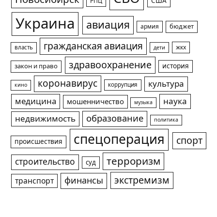
США
РПЦ
Украина
авиация
армия
бюджет
гражданская авиация
жкх
власть
дети
здравоохранение
история
закон и право
коронавирус
культура
коррупция
кино
медицина
наука
мошенничество
музыка
образование
недвижимость
политика
спецоперация
спорт
происшествия
терроризм
строительство
суд
экстремизм
финансы
транспорт