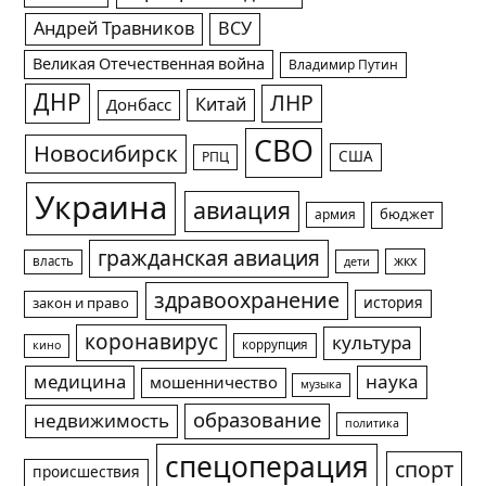
Андрей Травников
ВСУ
Великая Отечественная война
Владимир Путин
ДНР
ЛНР
Китай
Донбасс
СВО
Новосибирск
США
РПЦ
Украина
авиация
армия
бюджет
гражданская авиация
жкх
власть
дети
здравоохранение
история
закон и право
коронавирус
культура
коррупция
кино
медицина
наука
мошенничество
музыка
образование
недвижимость
политика
спецоперация
спорт
происшествия