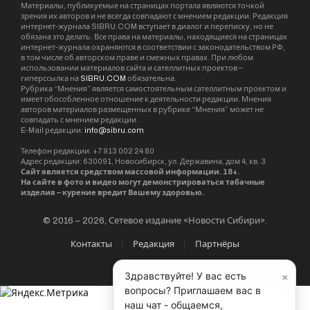
Материалы, публикуемые на страницах портала являются точкой
зрения их авторов и не всегда совпадают с мнением редакции. Редакция
интернет-журнала SIBRU.COM вступает в диалог и переписку, но не
обязана это делать. Все права на материалы, находящиеся на страницах
интернет-журнала охраняются в соответствии с законодательством РФ,
в том числе об авторском праве и смежных правах. При любом
использовании материалов сайта и сателлитных проектов –
гиперссылка на
SIBRU.COM
обязательна.
Рубрика “Мнения” является самостоятельным сателлитным проектом и
имеет обособленное отношение к деятельности редакции. Мнения
авторов материалов размещенных в рубрике “Мнения” может не
совпадать с мнением редакции.
E-Mail редакции:
info@sibru.com
Телефон редакции: +7 913 002 24 80
Адрес редакции: 630091, Новосибирск, ул. Державина, дом 4, кв. 3
Сайт является средством массовой информации. 18+.
На сайте в фото и видео могут демонстрироваться табачные
изделия – курение вредит Вашему здоровью.
© 2016 – 2026, Сетевое издание «Новости Сибири».
Контакты
Редакция
Партнёры
×
Здравствуйте! У вас есть
вопросы? Приглашаем вас в
наш чат - общаемся,