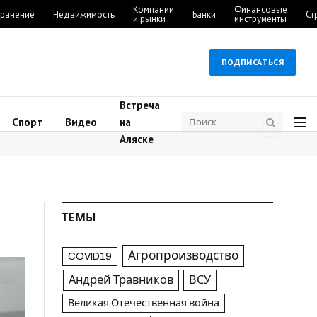
Компании
Финансовые
ранение
Недвижимость
Банки
Ст
и рынки
инструменты
ПОДПИСАТЬСЯ
Встреча
Спорт
Видео
на
Аляске
ТЕМЫ
Агропроизводство
COVID19
Андрей Травников
ВСУ
Великая Отечественная война