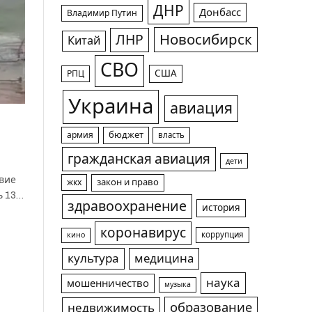
ДНР
Донбасс
Владимир Путин
Новосибирск
ЛНР
Китай
СВО
США
РПЦ
Украина
авиация
армия
бюджет
власть
гражданская авиация
дети
твие
жкх
закон и право
ь 13…
здравоохранение
история
коронавирус
коррупция
кино
культура
медицина
наука
мошенничество
музыка
образование
недвижимость