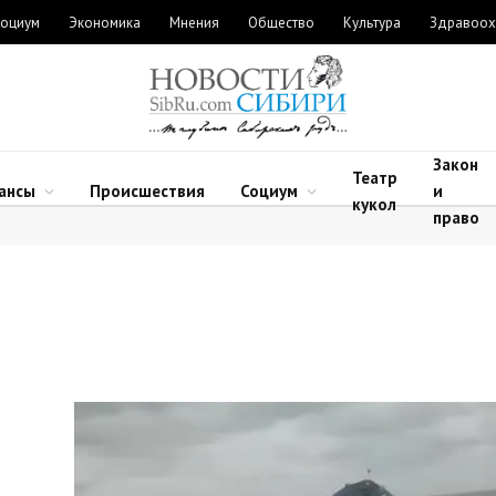
оциум
Экономика
Мнения
Общество
Культура
Здравоох
Закон
Театр
ансы
Происшествия
Социум
и
кукол
право