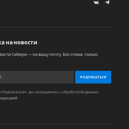
VKontakte
Telegram
а на новости
вости Сибири — на вашу почту. Без спама, только
Подписаться», вы соглашаетесь с обработкой данных.
редакцией
.