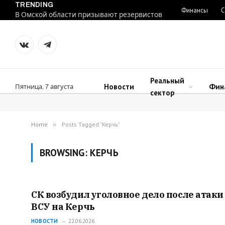
TRENDING
Финансы
С
В Омской области призывают резервистов
VKontakte
Telegram
Реальный
Новости
Фин
Пятница, 7 августа
сектор
Home
»
Posts Tagged "Керчь"
BROWSING:
КЕРЧЬ
СК возбудил уголовное дело после атаки
ВСУ на Керчь
НОВОСТИ
22.06.2026