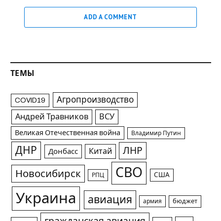
ADD A COMMENT
ТЕМЫ
Агропроизводство
COVID19
Андрей Травников
ВСУ
Великая Отечественная война
Владимир Путин
ДНР
ЛНР
Китай
Донбасс
СВО
Новосибирск
США
РПЦ
Украина
авиация
армия
бюджет