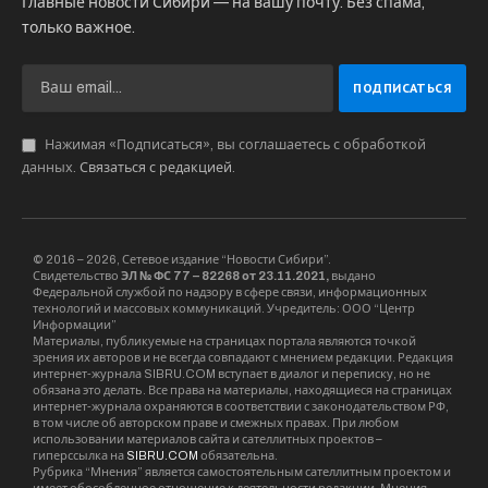
Главные новости Сибири — на вашу почту. Без спама,
только важное.
Нажимая «Подписаться», вы соглашаетесь с обработкой
данных.
Связаться с редакцией
.
© 2016 – 2026, Сетевое издание “Новости Сибири”.
Свидетельство
ЭЛ № ФС 77 – 82268 от 23.11.2021,
выдано
Федеральной службой по надзору в сфере связи, информационных
технологий и массовых коммуникаций. Учредитель: ООО “Центр
Информации”
Материалы, публикуемые на страницах портала являются точкой
зрения их авторов и не всегда совпадают с мнением редакции. Редакция
интернет-журнала SIBRU.COM вступает в диалог и переписку, но не
обязана это делать. Все права на материалы, находящиеся на страницах
интернет-журнала охраняются в соответствии с законодательством РФ,
в том числе об авторском праве и смежных правах. При любом
использовании материалов сайта и сателлитных проектов –
гиперссылка на
SIBRU.COM
обязательна.
Рубрика “Мнения” является самостоятельным сателлитным проектом и
имеет обособленное отношение к деятельности редакции. Мнения