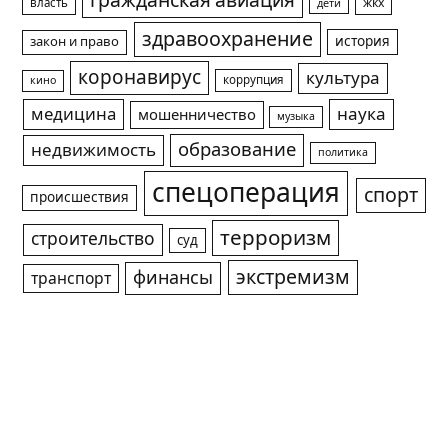
гражданская авиация
жкх
власть
дети
здравоохранение
история
закон и право
коронавирус
культура
коррупция
кино
медицина
наука
мошенничество
музыка
образование
недвижимость
политика
спецоперация
спорт
происшествия
терроризм
строительство
суд
экстремизм
финансы
транспорт