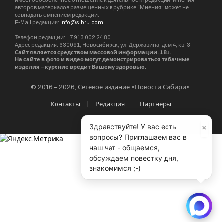
авторов материалов размещенных в рубрике “Мнения” может не
совпадать с мнением редакции.
E-Mail редакции:
info@sibru.com
Телефон редакции: +7 913 002 24 80
Адрес редакции: 630091, Новосибирск, ул. Державина, дом 4, кв. 3
Сайт является средством массовой информации. 18+.
На сайте в фото и видео могут демонстрироваться табачные
изделия – курение вредит Вашему здоровью.
© 2016 – 2026, Сетевое издание «Новости Сибири».
Контакты
Редакция
Партнёры
×
Здравствуйте! У вас есть
вопросы? Приглашаем вас в
наш чат - общаемся,
обсуждаем повестку дня,
знакомимся ;-)