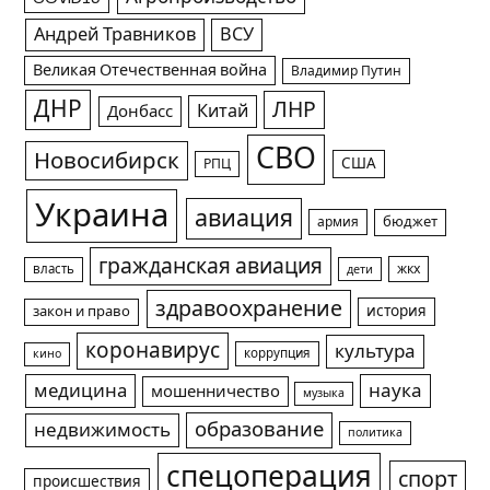
Андрей Травников
ВСУ
Великая Отечественная война
Владимир Путин
ДНР
ЛНР
Китай
Донбасс
СВО
Новосибирск
США
РПЦ
Украина
авиация
армия
бюджет
гражданская авиация
жкх
власть
дети
здравоохранение
история
закон и право
коронавирус
культура
коррупция
кино
медицина
наука
мошенничество
музыка
образование
недвижимость
политика
спецоперация
спорт
происшествия