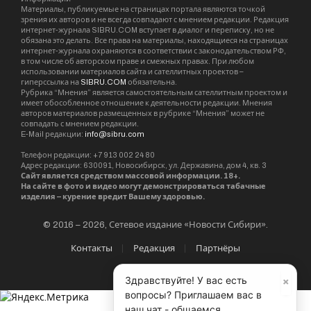
Материалы, публикуемые на страницах портала являются точкой
зрения их авторов и не всегда совпадают с мнением редакции. Редакция
интернет-журнала SIBRU.COM вступает в диалог и переписку, но не
обязана это делать. Все права на материалы, находящиеся на страницах
интернет-журнала охраняются в соответствии с законодательством РФ,
в том числе об авторском праве и смежных правах. При любом
использовании материалов сайта и сателлитных проектов –
гиперссылка на
SIBRU.COM
обязательна.
Рубрика “Мнения” является самостоятельным сателлитным проектом и
имеет обособленное отношение к деятельности редакции. Мнения
авторов материалов размещенных в рубрике “Мнения” может не
совпадать с мнением редакции.
E-Mail редакции:
info@sibru.com
Телефон редакции: +7 913 002 24 80
Адрес редакции: 630091, Новосибирск, ул. Державина, дом 4, кв. 3
Сайт является средством массовой информации. 18+.
На сайте в фото и видео могут демонстрироваться табачные
изделия – курение вредит Вашему здоровью.
© 2016 – 2026, Сетевое издание «Новости Сибири».
Контакты
Редакция
Партнёры
×
Здравствуйте! У вас есть
вопросы? Приглашаем вас в
наш чат - общаемся,