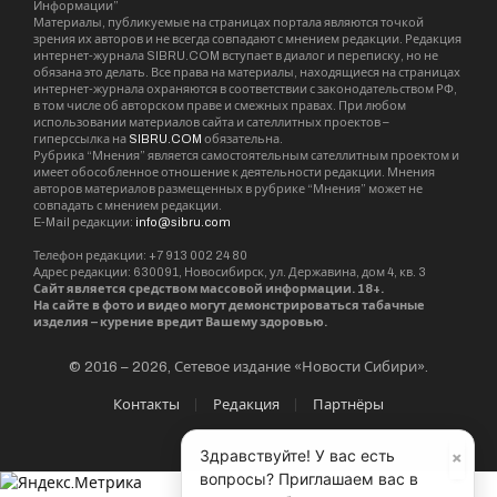
Информации”
Материалы, публикуемые на страницах портала являются точкой
зрения их авторов и не всегда совпадают с мнением редакции. Редакция
интернет-журнала SIBRU.COM вступает в диалог и переписку, но не
обязана это делать. Все права на материалы, находящиеся на страницах
интернет-журнала охраняются в соответствии с законодательством РФ,
в том числе об авторском праве и смежных правах. При любом
использовании материалов сайта и сателлитных проектов –
гиперссылка на
SIBRU.COM
обязательна.
Рубрика “Мнения” является самостоятельным сателлитным проектом и
имеет обособленное отношение к деятельности редакции. Мнения
авторов материалов размещенных в рубрике “Мнения” может не
совпадать с мнением редакции.
E-Mail редакции:
info@sibru.com
Телефон редакции: +7 913 002 24 80
Адрес редакции: 630091, Новосибирск, ул. Державина, дом 4, кв. 3
Сайт является средством массовой информации. 18+.
На сайте в фото и видео могут демонстрироваться табачные
изделия – курение вредит Вашему здоровью.
© 2016 – 2026, Сетевое издание «Новости Сибири».
Контакты
Редакция
Партнёры
×
Здравствуйте! У вас есть
вопросы? Приглашаем вас в