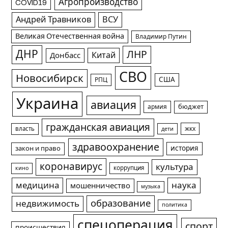
Агропроизводство
COVID19
Андрей Травников
ВСУ
Великая Отечественная война
Владимир Путин
ДНР
ЛНР
Китай
Донбасс
СВО
Новосибирск
США
РПЦ
Украина
авиация
армия
бюджет
гражданская авиация
жкх
власть
дети
здравоохранение
история
закон и право
коронавирус
культура
коррупция
кино
медицина
наука
мошенничество
музыка
образование
недвижимость
политика
спецоперация
спорт
происшествия