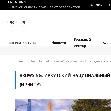
TRENDING
Финансы
С
В Омской области призывают резервистов
VKontakte
Telegram
Реальный
Новости
Фин
Пятница, 7 августа
сектор
Home
»
Posts Tagged "Иркутский национальный исследовательск
BROWSING:
ИРКУТСКИЙ НАЦИОНАЛЬНЫЙ 
(ИРНИТУ)