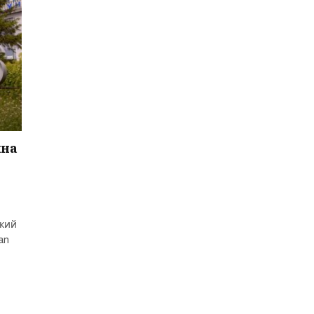
ина
ский
an