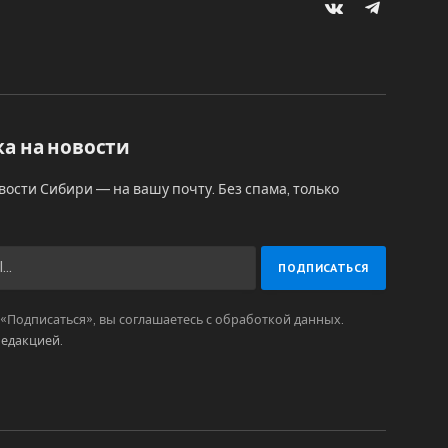
VKontakte
Telegram
а на новости
вости Сибири — на вашу почту. Без спама, только
Подписаться», вы соглашаетесь с обработкой данных.
редакцией
.