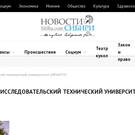
оциум
Экономика
Мнения
Общество
Культура
Здравоох
Закон
Театр
ансы
Происшествия
Социум
и
кукол
право
ий технический университет (ИРНИТУ)"
ИССЛЕДОВАТЕЛЬСКИЙ ТЕХНИЧЕСКИЙ УНИВЕРСИ