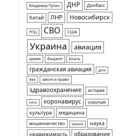
ДНР
Донбасс
Владимир Путин
Новосибирск
ЛНР
Китай
СВО
США
РПЦ
Украина
авиация
армия
бюджет
власть
гражданская авиация
дети
жкх
закон и право
здравоохранение
история
коронавирус
коррупция
кино
культура
медицина
наука
мошенничество
музыка
образование
недвижимость