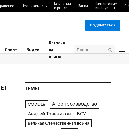
Компании
Финансовые
ранение
Недвижимость
Банки
Ст
и рынки
инструменты
ПОДПИСАТЬСЯ
Встреча
Спорт
Видео
на
Аляске
ТЕТ
ТЕМЫ
Агропроизводство
COVID19
Андрей Травников
ВСУ
Великая Отечественная война