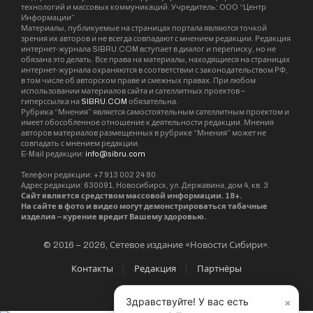
технологий и массовых коммуникаций. Учредитель: ООО “Центр
Информации”
Материалы, публикуемые на страницах портала являются точкой
зрения их авторов и не всегда совпадают с мнением редакции. Редакция
интернет-журнала SIBRU.COM вступает в диалог и переписку, но не
обязана это делать. Все права на материалы, находящиеся на страницах
интернет-журнала охраняются в соответствии с законодательством РФ,
в том числе об авторском праве и смежных правах. При любом
использовании материалов сайта и сателлитных проектов –
гиперссылка на
SIBRU.COM
обязательна.
Рубрика “Мнения” является самостоятельным сателлитным проектом и
имеет обособленное отношение к деятельности редакции. Мнения
авторов материалов размещенных в рубрике “Мнения” может не
совпадать с мнением редакции.
E-Mail редакции:
info@sibru.com
Телефон редакции: +7 913 002 24 80
Адрес редакции: 630091, Новосибирск, ул. Державина, дом 4, кв. 3
Сайт является средством массовой информации. 18+.
На сайте в фото и видео могут демонстрироваться табачные
изделия – курение вредит Вашему здоровью.
© 2016 – 2026, Сетевое издание «Новости Сибири».
Контакты
Редакция
Партнёры
×
Здравствуйте! У вас есть