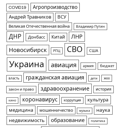
Агропроизводство
COVID19
Андрей Травников
ВСУ
Великая Отечественная война
Владимир Путин
ДНР
ЛНР
Китай
Донбасс
СВО
Новосибирск
США
РПЦ
Украина
авиация
армия
бюджет
гражданская авиация
жкх
власть
дети
здравоохранение
история
закон и право
коронавирус
культура
коррупция
кино
медицина
наука
мошенничество
музыка
образование
недвижимость
политика