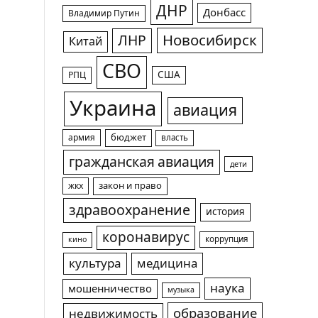
ДНР
Донбасс
Владимир Путин
Новосибирск
ЛНР
Китай
СВО
США
РПЦ
Украина
авиация
армия
бюджет
власть
гражданская авиация
дети
жкх
закон и право
здравоохранение
история
коронавирус
коррупция
кино
культура
медицина
наука
мошенничество
музыка
образование
недвижимость