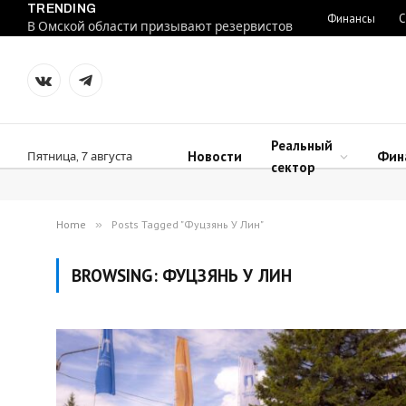
TRENDING
Финансы
С
В Омской области призывают резервистов
VKontakte
Telegram
Реальный
Новости
Фин
Пятница, 7 августа
сектор
Home
»
Posts Tagged "Фуцзянь У Лин"
BROWSING:
ФУЦЗЯНЬ У ЛИН