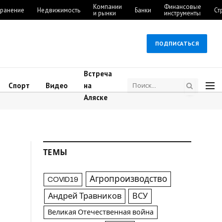
Компании
Финансовые
ранение
Недвижимость
Банки
Ст
и рынки
инструменты
ПОДПИСАТЬСЯ
Встреча
Спорт
Видео
на
Аляске
ТЕМЫ
Агропроизводство
COVID19
Андрей Травников
ВСУ
Великая Отечественная война