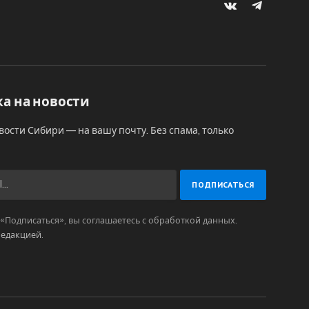
VKontakte
Telegram
а на новости
вости Сибири — на вашу почту. Без спама, только
Подписаться», вы соглашаетесь с обработкой данных.
редакцией
.