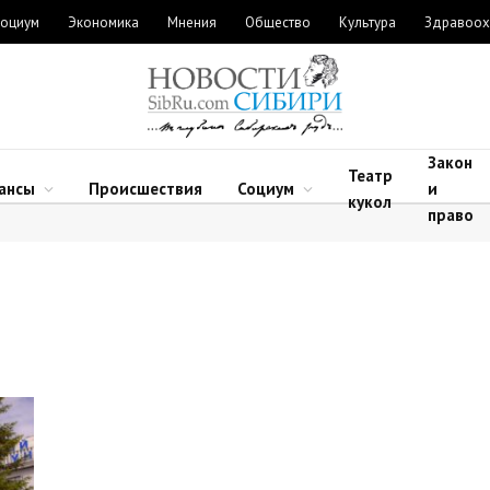
оциум
Экономика
Мнения
Общество
Культура
Здравоох
Закон
Театр
ансы
Происшествия
Социум
и
кукол
право