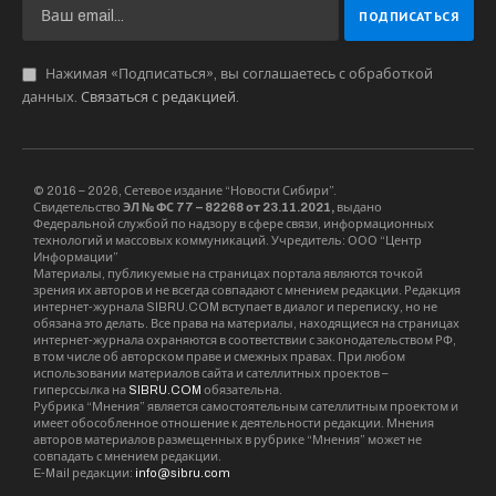
Нажимая «Подписаться», вы соглашаетесь с обработкой
данных.
Связаться с редакцией
.
© 2016 – 2026, Сетевое издание “Новости Сибири”.
Свидетельство
ЭЛ № ФС 77 – 82268 от 23.11.2021,
выдано
Федеральной службой по надзору в сфере связи, информационных
технологий и массовых коммуникаций. Учредитель: ООО “Центр
Информации”
Материалы, публикуемые на страницах портала являются точкой
зрения их авторов и не всегда совпадают с мнением редакции. Редакция
интернет-журнала SIBRU.COM вступает в диалог и переписку, но не
обязана это делать. Все права на материалы, находящиеся на страницах
интернет-журнала охраняются в соответствии с законодательством РФ,
в том числе об авторском праве и смежных правах. При любом
использовании материалов сайта и сателлитных проектов –
гиперссылка на
SIBRU.COM
обязательна.
Рубрика “Мнения” является самостоятельным сателлитным проектом и
имеет обособленное отношение к деятельности редакции. Мнения
авторов материалов размещенных в рубрике “Мнения” может не
совпадать с мнением редакции.
E-Mail редакции:
info@sibru.com