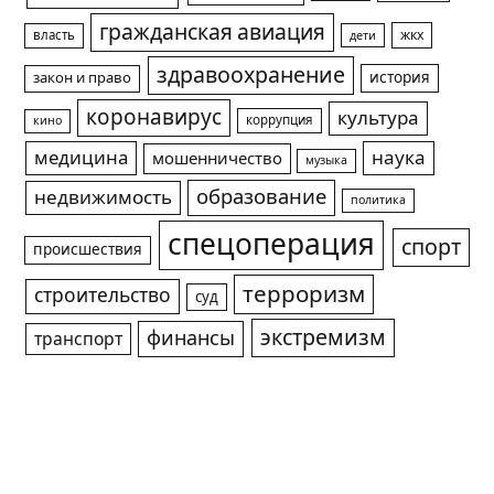
гражданская авиация
жкх
власть
дети
здравоохранение
история
закон и право
коронавирус
культура
коррупция
кино
медицина
наука
мошенничество
музыка
образование
недвижимость
политика
спецоперация
спорт
происшествия
терроризм
строительство
суд
экстремизм
финансы
транспорт