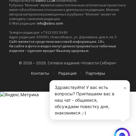
гиперссылка на
SIBRU.COM
обязательна.
Рубрика “Мнения” является самостоятельным сателлитным проектом и
имеет обособленное отношение к деятельности редакции. Мнения
авторов материалов размещенных в рубрике “Мнения” может не
совпадать с мнением редакции.
E-Mail редакции:
info@sibru.com
Телефон редакции: +7 913 002 24 80
Адрес редакции: 630091, Новосибирск, ул. Державина, дом 4, кв. 3
Сайт является средством массовой информации. 18+.
На сайте в фото и видео могут демонстрироваться табачные
изделия – курение вредит Вашему здоровью.
© 2016 – 2026, Сетевое издание «Новости Сибири».
Контакты
Редакция
Партнёры
×
Здравствуйте! У вас есть
вопросы? Приглашаем вас в
наш чат - общаемся,
обсуждаем повестку дня,
знакомимся ;-)