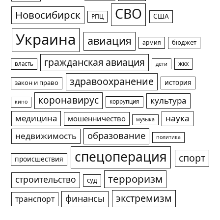
СВО
Новосибирск
США
РПЦ
Украина
авиация
армия
бюджет
гражданская авиация
жкх
власть
дети
здравоохранение
история
закон и право
коронавирус
культура
коррупция
кино
медицина
наука
мошенничество
музыка
образование
недвижимость
политика
спецоперация
спорт
происшествия
терроризм
строительство
суд
экстремизм
финансы
транспорт