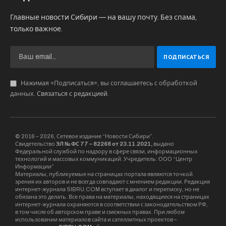
Главные новости Сибири — на вашу почту. Без спама,
только важное.
Нажимая «Подписаться», вы соглашаетесь с обработкой
данных.
Связаться с редакцией
.
© 2016 – 2026, Сетевое издание “Новости Сибири”.
Свидетельство
ЭЛ № ФС 77 – 82268 от 23.11.2021,
выдано
Федеральной службой по надзору в сфере связи, информационных
технологий и массовых коммуникаций. Учредитель: ООО “Центр
Информации”
Материалы, публикуемые на страницах портала являются точкой
зрения их авторов и не всегда совпадают с мнением редакции. Редакция
интернет-журнала SIBRU.COM вступает в диалог и переписку, но не
обязана это делать. Все права на материалы, находящиеся на страницах
интернет-журнала охраняются в соответствии с законодательством РФ,
в том числе об авторском праве и смежных правах. При любом
использовании материалов сайта и сателлитных проектов –