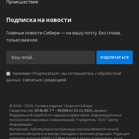
Происшествия
Подписка на новости
Главные новости Сибири — на вашу почту. Без спама,
только важное.
Нажимая «Подписаться», вы соглашаетесь с обработкой
данных.
Связаться с редакцией
.
© 2016 – 2026, Сетевое издание “Новости Сибири”.
Свидетельство
ЭЛ № ФС 77 – 82268 от 23.11.2021,
выдано
Федеральной службой по надзору в сфере связи, информационных
технологий и массовых коммуникаций. Учредитель: ООО “Центр
Информации”
Материалы, публикуемые на страницах портала являются точкой
зрения их авторов и не всегда совпадают с мнением редакции. Редакция
интернет-журнала SIBRU.COM вступает в диалог и переписку, но не