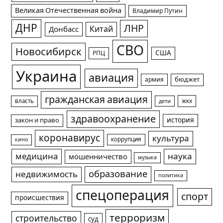
Великая Отечественная война
Владимир Путин
ДНР
ЛНР
Китай
Донбасс
СВО
Новосибирск
США
РПЦ
Украина
авиация
армия
бюджет
гражданская авиация
жкх
власть
дети
здравоохранение
история
закон и право
коронавирус
культура
коррупция
кино
медицина
наука
мошенничество
музыка
образование
недвижимость
политика
спецоперация
спорт
происшествия
терроризм
строительство
суд