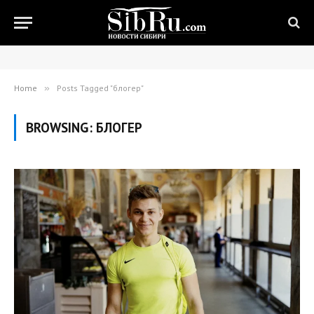
Home
»
Posts Tagged "блогер"
BROWSING:
БЛОГЕР