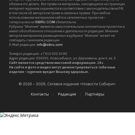
обязана это делать. Все права на материалы, находящиеся на страницах
интернет-журнала охраняются в соответствии с законодательством РФ,
в том числе об авторском праве и смежных правах. При любом
использовании материалов сайта и сателлитных проектов –
гиперссылка на
SIBRU.COM
обязательна.
Рубрика “Мнения” является самостоятельным сателлитным проектом и
имеет обособленное отношение к деятельности редакции. Мнения
авторов материалов размещенных в рубрике “Мнения” может не
совпадать с мнением редакции.
E-Mail редакции:
info@sibru.com
Телефон редакции: +7 913 002 24 80
Адрес редакции: 630091, Новосибирск, ул. Державина, дом 4, кв. 3
Сайт является средством массовой информации. 18+.
На сайте в фото и видео могут демонстрироваться табачные
изделия – курение вредит Вашему здоровью.
© 2016 – 2026, Сетевое издание «Новости Сибири».
Контакты
Редакция
Партнёры