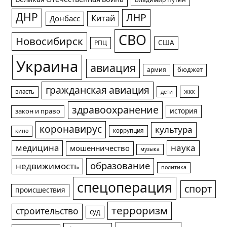
Владимир Путин
ДНР
ЛНР
Китай
Донбасс
СВО
Новосибирск
США
РПЦ
Украина
авиация
армия
бюджет
гражданская авиация
жкх
власть
дети
здравоохранение
история
закон и право
коронавирус
культура
коррупция
кино
медицина
наука
мошенничество
музыка
образование
недвижимость
политика
спецоперация
спорт
происшествия
терроризм
строительство
суд