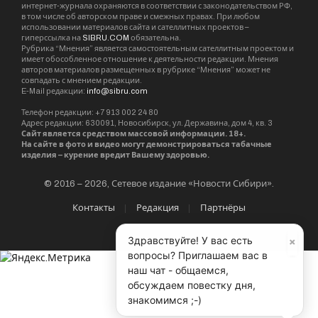
интернет-журнала охраняются в соответствии с законодательством РФ,
в том числе об авторском праве и смежных правах. При любом
использовании материалов сайта и сателлитных проектов –
гиперссылка на
SIBRU.COM
обязательна.
Рубрика “Мнения” является самостоятельным сателлитным проектом и
имеет обособленное отношение к деятельности редакции. Мнения
авторов материалов размещенных в рубрике “Мнения” может не
совпадать с мнением редакции.
E-Mail редакции:
info@sibru.com
Телефон редакции: +7 913 002 24 80
Адрес редакции: 630091, Новосибирск, ул. Державина, дом 4, кв. 3
Сайт является средством массовой информации. 18+.
На сайте в фото и видео могут демонстрироваться табачные
изделия – курение вредит Вашему здоровью.
© 2016 – 2026, Сетевое издание «Новости Сибири».
Контакты
Редакция
Партнёры
×
Здравствуйте! У вас есть
вопросы? Приглашаем вас в
наш чат - общаемся,
обсуждаем повестку дня,
знакомимся ;-)