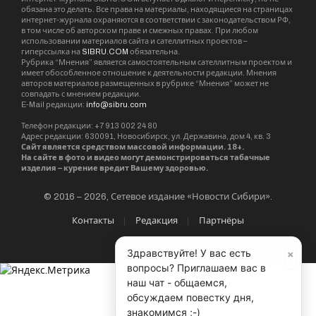
обязана это делать. Все права на материалы, находящиеся на страницах
интернет-журнала охраняются в соответствии с законодательством РФ,
в том числе об авторском праве и смежных правах. При любом
использовании материалов сайта и сателлитных проектов –
гиперссылка на
SIBRU.COM
обязательна.
Рубрика “Мнения” является самостоятельным сателлитным проектом и
имеет обособленное отношение к деятельности редакции. Мнения
авторов материалов размещенных в рубрике “Мнения” может не
совпадать с мнением редакции.
E-Mail редакции:
info@sibru.com
Телефон редакции: +7 913 002 24 80
Адрес редакции: 630091, Новосибирск, ул. Державина, дом 4, кв. 3
Сайт является средством массовой информации. 18+.
На сайте в фото и видео могут демонстрироваться табачные
изделия – курение вредит Вашему здоровью.
© 2016 – 2026, Сетевое издание «Новости Сибири».
Контакты
Редакция
Партнёры
×
Здравствуйте! У вас есть
вопросы? Приглашаем вас в
наш чат - общаемся,
обсуждаем повестку дня,
знакомимся ;-)