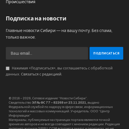
Происшествия
Подписка на новости
Главные новости Сибири — на вашу почту. Без спама,
только важное.
Нажимая «Подписаться», вы соглашаетесь с обработкой
данных.
Связаться с редакцией
.
© 2016 – 2026, Сетевое издание “Новости Сибири”.
Свидетельство
ЭЛ № ФС 77 – 82268 от 23.11.2021,
выдано
Федеральной службой по надзору в сфере связи, информационных
технологий и массовых коммуникаций. Учредитель: ООО “Центр
Информации”
Материалы, публикуемые на страницах портала являются точкой
зрения их авторов и не всегда совпадают с мнением редакции. Редакция
интернет-журнала SIBRU.COM вступает в диалог и переписку, но не