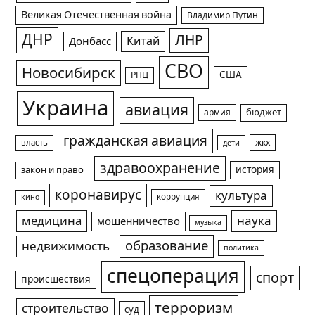
Великая Отечественная война
Владимир Путин
ДНР
ЛНР
Китай
Донбасс
СВО
Новосибирск
США
РПЦ
Украина
авиация
армия
бюджет
гражданская авиация
жкх
власть
дети
здравоохранение
история
закон и право
коронавирус
культура
коррупция
кино
медицина
наука
мошенничество
музыка
образование
недвижимость
политика
спецоперация
спорт
происшествия
терроризм
строительство
суд