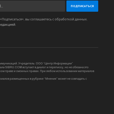
Подписаться», вы соглашаетесь с обработкой данных.
редакцией
.
коммуникаций. Учредитель: ООО “Центр Информации”
ла SIBRU.COM вступает в диалог и переписку, но не обязана это
орском праве и смежных правах. При любом использовании материалов
риалов размещенных в рубрике “Мнения” может не совпадать с