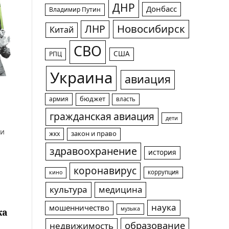
ДНР
Донбасс
Владимир Путин
Новосибирск
ЛНР
Китай
СВО
США
РПЦ
Украина
авиация
ы
армия
бюджет
власть
гражданская авиация
дети
ми
жкх
закон и право
здравоохранение
история
коронавирус
коррупция
кино
культура
медицина
наука
мошенничество
музыка
ка
образование
недвижимость