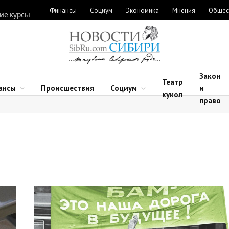
Финансы
Социум
Экономика
Мнения
Общес
ие курсы
Закон
Театр
ансы
Происшествия
Социум
и
кукол
право