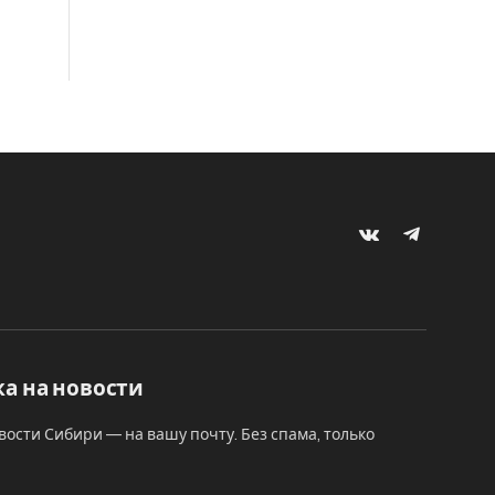
VKontakte
Telegram
а на новости
вости Сибири — на вашу почту. Без спама, только