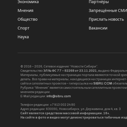
Экономика
Партнёры
Мнения
Запрещённые СМ
Общество
Прислать новость
Спорт
Вакансии
Наука
© 2016 – 2026, Сетевое издание “Новости Сибири”.
Свидетельство
ЭЛ № ФС 77 – 82268 от 23.11.2021,
выдано Федерально
Материалы, публикуемые на страницах портала являются точкой зрени
делать. Все права на материалы, находящиеся на страницах интернет
сайта и сателлитных проектов – гиперссылка на
SIBRU.COM
обязател
Рубрика “Мнения” является самостоятельным сателлитным проектом 
мнением редакции.
E-Mail редакции:
info@sibru.com
Телефон редакции: +7 913 002 24 80
Адрес редакции: 630091, Новосибирск, ул. Державина, дом 4, кв. 3
Сайт является средством массовой информации. 18+.
На сайте в фото и видео могут демонстрироваться табачные из