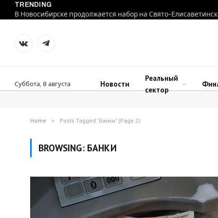
TRENDING
В Новосибирске продолжается набор на Свято-Елисаветинск
VKontakte
Telegram
Реальный
Новости
Фин
Суббота, 8 августа
сектор
Home
»
Posts Tagged "банки" (Page 2)
BROWSING:
БАНКИ