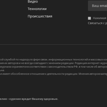
Видео
И
Технологии
Происшествия
Нажимая «
Связаться с 
й службой по надзору в сфере связи, информационных технологий и массовых 
я их авторов и не всегда совпадают с мнением редакции. Редакция интернет-журна
-журнала охраняются в соответствии с законодательством РФ, в том числе об авт
ьна.
и имеет обособленное отношение к деятельности редакции. Мнения авторов мате
делия – курение вредит Вашему здоровью.