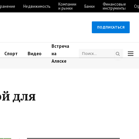
Компании
Финансовые
ранение
Недвижимость
Банки
Ст
и рынки
инструменты
ПОДПИСАТЬСЯ
Встреча
Спорт
Видео
на
Аляске
ой для