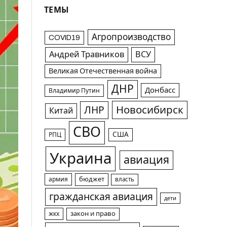
ТЕМЫ
Агропроизводство
COVID19
Андрей Травников
ВСУ
Великая Отечественная война
ДНР
Донбасс
Владимир Путин
Новосибирск
ЛНР
Китай
СВО
США
РПЦ
Украина
авиация
армия
бюджет
власть
гражданская авиация
дети
жкх
закон и право