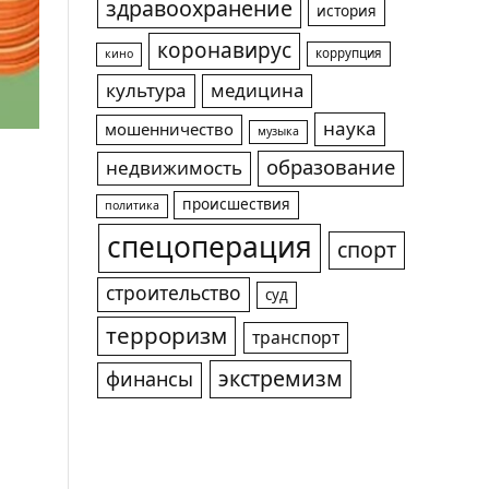
здравоохранение
история
коронавирус
коррупция
кино
культура
медицина
наука
мошенничество
музыка
образование
недвижимость
происшествия
политика
спецоперация
спорт
строительство
суд
терроризм
транспорт
экстремизм
финансы