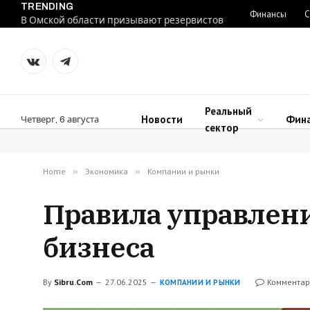
TRENDING
Финансы
С
В Омской области призывают резервистов
VKontakte
Telegram
Реальный
Новости
Фин
Четверг, 6 августа
сектор
Home
»
Экономика
»
Компании и рынки
Правила управлени
бизнеса
By
Sibru.Com
27.06.2025
Комментар
КОМПАНИИ И РЫНКИ