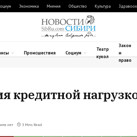
оциум
Экономика
Мнения
Общество
Культура
Здравоох
Закон
Театр
ансы
Происшествия
Социум
и
кукол
право
я кредитной нагрузк
иев нет
3 Mins Read