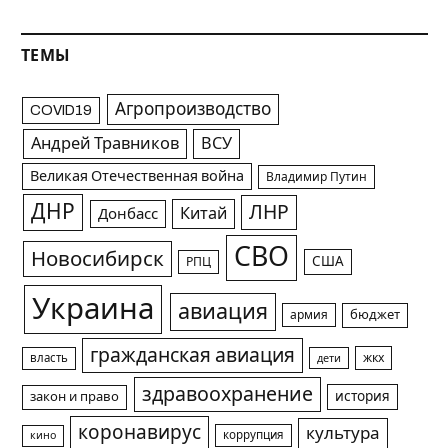
ТЕМЫ
Агропроизводство
COVID19
Андрей Травников
ВСУ
Великая Отечественная война
Владимир Путин
ДНР
ЛНР
Китай
Донбасс
СВО
Новосибирск
США
РПЦ
Украина
авиация
армия
бюджет
гражданская авиация
жкх
власть
дети
здравоохранение
история
закон и право
коронавирус
культура
коррупция
кино