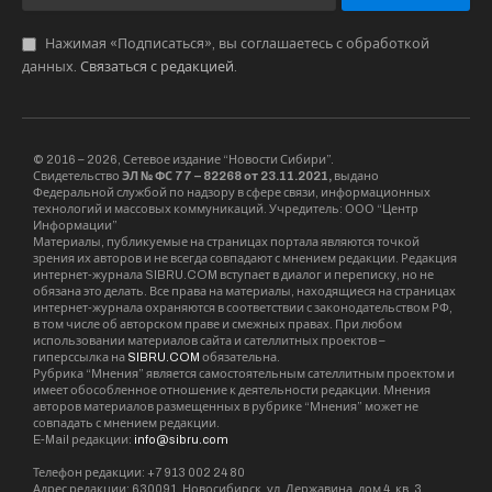
Нажимая «Подписаться», вы соглашаетесь с обработкой
данных.
Связаться с редакцией
.
© 2016 – 2026, Сетевое издание “Новости Сибири”.
Свидетельство
ЭЛ № ФС 77 – 82268 от 23.11.2021,
выдано
Федеральной службой по надзору в сфере связи, информационных
технологий и массовых коммуникаций. Учредитель: ООО “Центр
Информации”
Материалы, публикуемые на страницах портала являются точкой
зрения их авторов и не всегда совпадают с мнением редакции. Редакция
интернет-журнала SIBRU.COM вступает в диалог и переписку, но не
обязана это делать. Все права на материалы, находящиеся на страницах
интернет-журнала охраняются в соответствии с законодательством РФ,
в том числе об авторском праве и смежных правах. При любом
использовании материалов сайта и сателлитных проектов –
гиперссылка на
SIBRU.COM
обязательна.
Рубрика “Мнения” является самостоятельным сателлитным проектом и
имеет обособленное отношение к деятельности редакции. Мнения
авторов материалов размещенных в рубрике “Мнения” может не
совпадать с мнением редакции.
E-Mail редакции:
info@sibru.com
Телефон редакции: +7 913 002 24 80
Адрес редакции: 630091, Новосибирск, ул. Державина, дом 4, кв. 3