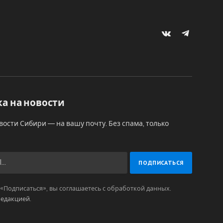
VKontakte
Telegram
а на новости
вости Сибири — на вашу почту. Без спама, только
Подписаться», вы соглашаетесь с обработкой данных.
редакцией
.