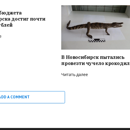
бюджета
рска достиг почти
ублей
е
В Новосибирск пытались
провезти чучело крокодил
Читать далее
ADD A COMMENT