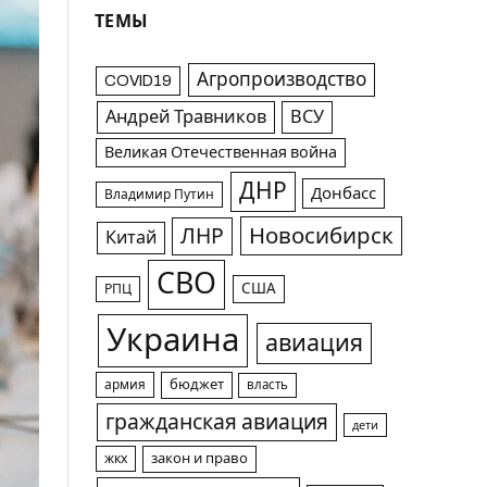
ТЕМЫ
Агропроизводство
COVID19
Андрей Травников
ВСУ
Великая Отечественная война
ДНР
Донбасс
Владимир Путин
Новосибирск
ЛНР
Китай
СВО
США
РПЦ
Украина
авиация
армия
бюджет
власть
гражданская авиация
дети
жкх
закон и право