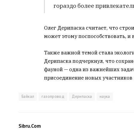
гораздо более привлекатель
Олег Дерипаска считает, что стро
может этому поспособствовать, и 
Также важной темой стала экологи
Дерипаска подчеркнул, что сохран
фауной — одна из важнейших задач
присоединение новых участников к
Байкал
газопровод
Дерипаска
наука
Sibru.Com