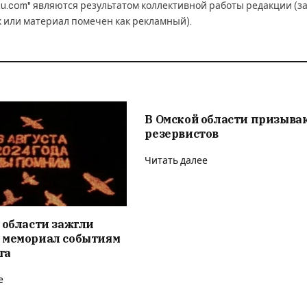
u.com" являются результатом коллективной работы редакции (з
к или материал помечен как рекламный).
В Омской области призыва
резервистов
Читать далее
 области зажгли
 мемориал событиям
та
е