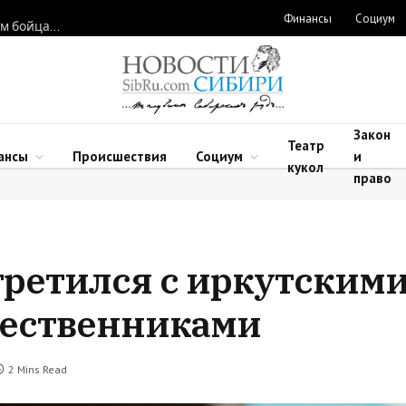
Финансы
Социум
Новосибирские нейрохирурги восстановили функции рук двум бойцам после минно-взрывных травм
Закон
Театр
ансы
Происшествия
Социум
и
кукол
право
третился с иркутским
щественниками
2 Mins Read