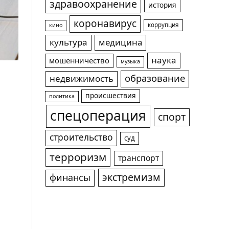
здравоохранение
история
коронавирус
коррупция
кино
культура
медицина
наука
мошенничество
музыка
образование
недвижимость
происшествия
политика
спецоперация
спорт
строительство
суд
терроризм
транспорт
экстремизм
финансы