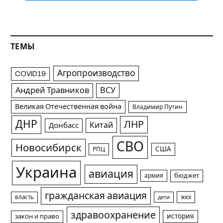
ТЕМЫ
Агропроизводство
COVID19
Андрей Травников
ВСУ
Великая Отечественная война
Владимир Путин
ДНР
ЛНР
Китай
Донбасс
СВО
Новосибирск
США
РПЦ
Украина
авиация
армия
бюджет
гражданская авиация
жкх
власть
дети
здравоохранение
история
закон и право