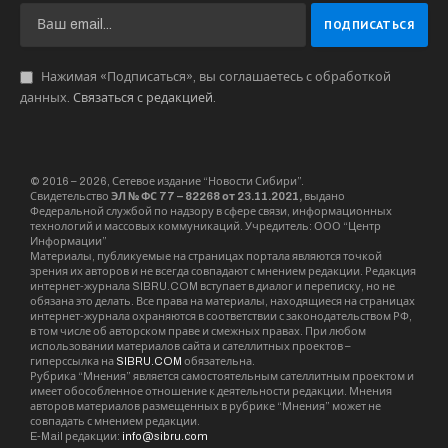
Нажимая «Подписаться», вы соглашаетесь с обработкой
данных.
Связаться с редакцией
.
© 2016 – 2026, Сетевое издание “Новости Сибири”.
Свидетельство
ЭЛ № ФС 77 – 82268 от 23.11.2021,
выдано
Федеральной службой по надзору в сфере связи, информационных
технологий и массовых коммуникаций. Учредитель: ООО “Центр
Информации”
Материалы, публикуемые на страницах портала являются точкой
зрения их авторов и не всегда совпадают с мнением редакции. Редакция
интернет-журнала SIBRU.COM вступает в диалог и переписку, но не
обязана это делать. Все права на материалы, находящиеся на страницах
интернет-журнала охраняются в соответствии с законодательством РФ,
в том числе об авторском праве и смежных правах. При любом
использовании материалов сайта и сателлитных проектов –
гиперссылка на
SIBRU.COM
обязательна.
Рубрика “Мнения” является самостоятельным сателлитным проектом и
имеет обособленное отношение к деятельности редакции. Мнения
авторов материалов размещенных в рубрике “Мнения” может не
совпадать с мнением редакции.
E-Mail редакции:
info@sibru.com