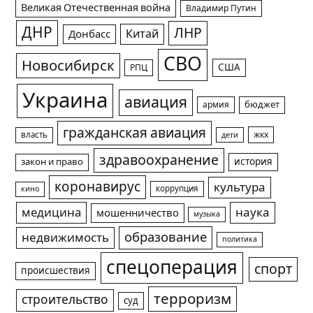
Великая Отечественная война
Владимир Путин
ДНР
ЛНР
Китай
Донбасс
СВО
Новосибирск
США
РПЦ
Украина
авиация
армия
бюджет
гражданская авиация
жкх
власть
дети
здравоохранение
история
закон и право
коронавирус
культура
коррупция
кино
медицина
наука
мошенничество
музыка
образование
недвижимость
политика
спецоперация
спорт
происшествия
терроризм
строительство
суд