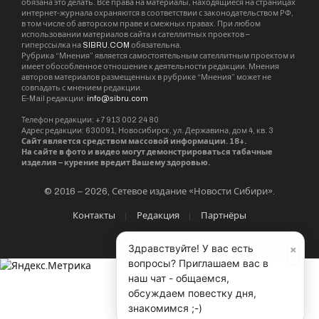
обязана это делать. Все права на материалы, находящиеся на страницах
интернет-журнала охраняются в соответствии с законодательством РФ,
в том числе об авторском праве и смежных правах. При любом
использовании материалов сайта и сателлитных проектов –
гиперссылка на
SIBRU.COM
обязательна.
Рубрика “Мнения” является самостоятельным сателлитным проектом и
имеет обособленное отношение к деятельности редакции. Мнения
авторов материалов размещенных в рубрике “Мнения” может не
совпадать с мнением редакции.
E-Mail редакции:
info@sibru.com
Телефон редакции: +7 913 002 24 80
Адрес редакции: 630091, Новосибирск, ул. Державина, дом 4, кв. 3
Сайт является средством массовой информации. 18+.
На сайте в фото и видео могут демонстрироваться табачные
изделия – курение вредит Вашему здоровью.
© 2016 – 2026, Сетевое издание «Новости Сибири».
Контакты
Редакция
Партнёры
×
Здравствуйте! У вас есть
вопросы? Приглашаем вас в
наш чат - общаемся,
обсуждаем повестку дня,
знакомимся ;-)