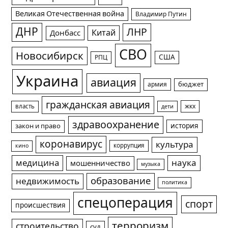
Великая Отечественная война
Владимир Путин
ДНР
ЛНР
Китай
Донбасс
СВО
Новосибирск
США
РПЦ
Украина
авиация
армия
бюджет
гражданская авиация
жкх
власть
дети
здравоохранение
история
закон и право
коронавирус
культура
коррупция
кино
медицина
наука
мошенничество
музыка
образование
недвижимость
политика
спецоперация
спорт
происшествия
терроризм
строительство
суд