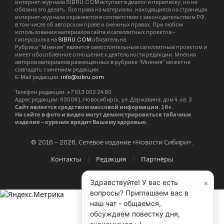
интернет-журнала SIBRU.COM вступает в диалог и переписку, но не
обязана это делать. Все права на материалы, находящиеся на страницах
интернет-журнала охраняются в соответствии с законодательством РФ,
в том числе об авторском праве и смежных правах. При любом
использовании материалов сайта и сателлитных проектов –
гиперссылка на
SIBRU.COM
обязательна.
Рубрика “Мнения” является самостоятельным сателлитным проектом и
имеет обособленное отношение к деятельности редакции. Мнения
авторов материалов размещенных в рубрике “Мнения” может не
совпадать с мнением редакции.
E-Mail редакции:
info@sibru.com
Телефон редакции: +7 913 002 24 80
Адрес редакции: 630091, Новосибирск, ул. Державина, дом 4, кв. 3
Сайт является средством массовой информации. 18+.
На сайте в фото и видео могут демонстрироваться табачные
изделия – курение вредит Вашему здоровью.
© 2016 – 2026, Сетевое издание «Новости Сибири».
Контакты
Редакция
Партнёры
×
Здравствуйте! У вас есть
вопросы? Приглашаем вас в
наш чат - общаемся,
обсуждаем повестку дня,