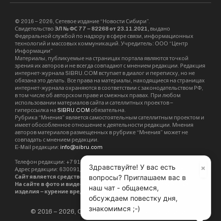
© 2016 – 2026, Сетевое издание “Новости Сибири”.
Свидетельство
ЭЛ № ФС 77 – 82268 от 23.11.2021,
выдано
Федеральной службой по надзору в сфере связи, информационных
технологий и массовых коммуникаций. Учредитель: ООО “Центр
Информации”
Материалы, публикуемые на страницах портала являются точкой
зрения их авторов и не всегда совпадают с мнением редакции. Редакция
интернет-журнала SIBRU.COM вступает в диалог и переписку, но не
обязана это делать. Все права на материалы, находящиеся на страницах
интернет-журнала охраняются в соответствии с законодательством РФ,
в том числе об авторском праве и смежных правах. При любом
использовании материалов сайта и сателлитных проектов –
гиперссылка на
SIBRU.COM
обязательна.
Рубрика “Мнения” является самостоятельным сателлитным проектом и
имеет обособленное отношение к деятельности редакции. Мнения
авторов материалов размещенных в рубрике “Мнения” может не
совпадать с мнением редакции.
E-Mail редакции:
info@sibru.com
Телефон редакции: +7 913 002 24 80
×
Здравствуйте! У вас есть
Адрес редакции: 630091, Новосибирск, ул. Державина, дом 4, кв. 3
вопросы? Приглашаем вас в
Сайт является средством массовой информации. 18+.
На сайте в фото и видео могут демонстрироваться табачные
наш чат - общаемся,
изделия – курение вредит Вашему здоровью.
обсуждаем повестку дня,
знакомимся ;-)
© 2016 – 2026, Сетевое издание «Новости Сибири».