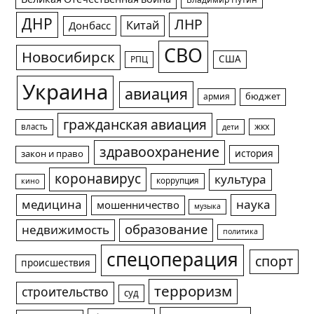
Владимир Путин
ДНР
ЛНР
Китай
Донбасс
СВО
Новосибирск
США
РПЦ
Украина
авиация
армия
бюджет
гражданская авиация
жкх
власть
дети
здравоохранение
история
закон и право
коронавирус
культура
коррупция
кино
медицина
наука
мошенничество
музыка
образование
недвижимость
политика
спецоперация
спорт
происшествия
терроризм
строительство
суд