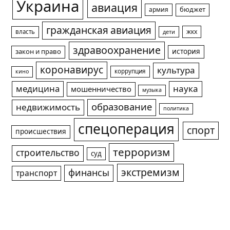
Украина
авиация
армия
бюджет
гражданская авиация
жкх
власть
дети
здравоохранение
история
закон и право
коронавирус
культура
коррупция
кино
медицина
наука
мошенничество
музыка
образование
недвижимость
политика
спецоперация
спорт
происшествия
терроризм
строительство
суд
экстремизм
финансы
транспорт