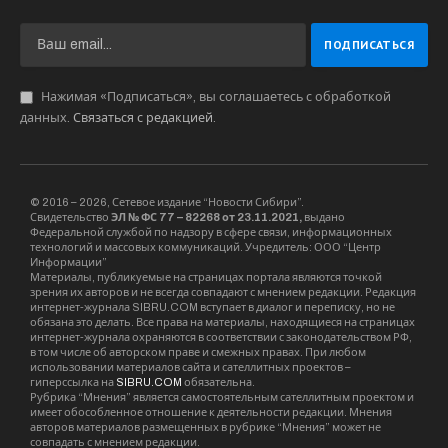
Нажимая «Подписаться», вы соглашаетесь с обработкой
данных.
Связаться с редакцией
.
© 2016 – 2026, Сетевое издание “Новости Сибири”.
Свидетельство
ЭЛ № ФС 77 – 82268 от 23.11.2021,
выдано
Федеральной службой по надзору в сфере связи, информационных
технологий и массовых коммуникаций. Учредитель: ООО “Центр
Информации”
Материалы, публикуемые на страницах портала являются точкой
зрения их авторов и не всегда совпадают с мнением редакции. Редакция
интернет-журнала SIBRU.COM вступает в диалог и переписку, но не
обязана это делать. Все права на материалы, находящиеся на страницах
интернет-журнала охраняются в соответствии с законодательством РФ,
в том числе об авторском праве и смежных правах. При любом
использовании материалов сайта и сателлитных проектов –
гиперссылка на
SIBRU.COM
обязательна.
Рубрика “Мнения” является самостоятельным сателлитным проектом и
имеет обособленное отношение к деятельности редакции. Мнения
авторов материалов размещенных в рубрике “Мнения” может не
совпадать с мнением редакции.