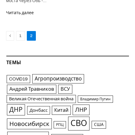
моста через Обь -…
Читать далее
Previous
1
2
ТЕМЫ
Агропроизводство
COVID19
Андрей Травников
ВСУ
Великая Отечественная война
Владимир Путин
ДНР
ЛНР
Китай
Донбасс
СВО
Новосибирск
США
РПЦ