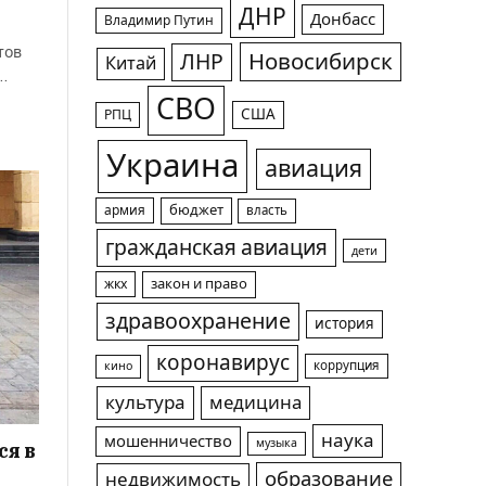
ДНР
Донбасс
Владимир Путин
тов
Новосибирск
ЛНР
Китай
…
СВО
США
РПЦ
Украина
авиация
армия
бюджет
власть
гражданская авиация
дети
жкх
закон и право
здравоохранение
история
коронавирус
коррупция
кино
культура
медицина
наука
мошенничество
музыка
ся в
образование
недвижимость