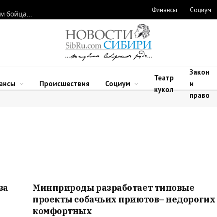
Финансы
Социум
Новосибирские нейрохирурги восстановили функции рук двум бойцам после минно-взрывных травм
Закон
Театр
ансы
Происшествия
Социум
и
кукол
право
за
Минприроды разработает типовые
проекты собачьих приютов– недорогих
комфортных