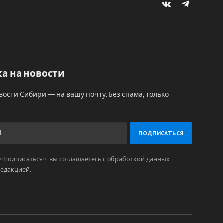
VKontakte
Telegram
а на новости
вости Сибири — на вашу почту. Без спама, только
Подписаться», вы соглашаетесь с обработкой данных.
редакцией
.