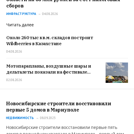
сборов
ИНФРАСТРУКТУРА
04.08.2026
Читать далее
Около 260 тыс кв.м. складов построит
Wildberries в Казахстане
04.08.2026
Мотопарапланы, воздушные шары и
дельталеты показали на фестивале
«ВИВА АВИА!»
02.08.2026
Новосибирские строители восстановили
первые 5 домов в Мариуполе
НЕДВИЖИМОСТЬ
08.09.2023
Новосибирские строители восстановили первые пять