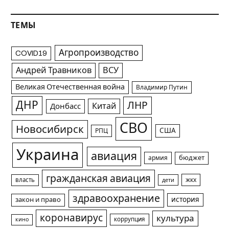
ТЕМЫ
Агропроизводство
COVID19
Андрей Травников
ВСУ
Великая Отечественная война
Владимир Путин
ДНР
ЛНР
Китай
Донбасс
СВО
Новосибирск
США
РПЦ
Украина
авиация
армия
бюджет
гражданская авиация
жкх
власть
дети
здравоохранение
история
закон и право
коронавирус
культура
коррупция
кино