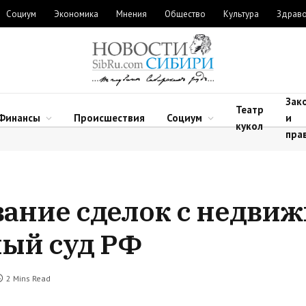
Социум
Экономика
Мнения
Общество
Культура
Здрав
Зак
Театр
Финансы
Происшествия
Социум
и
кукол
пра
вание сделок с недви
ный суд РФ
2 Mins Read