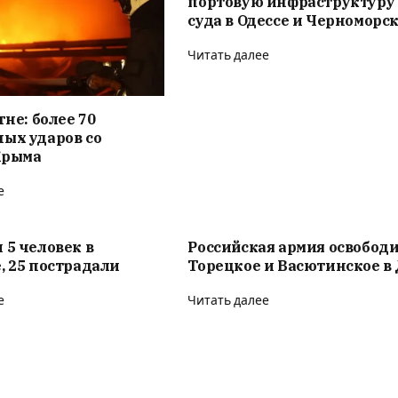
портовую инфраструктуру
суда в Одессе и Черноморс
Читать далее
гне: более 70
ых ударов со
Крыма
е
 5 человек в
Российская армия освобод
, 25 пострадали
Торецкое и Васютинское в
е
Читать далее