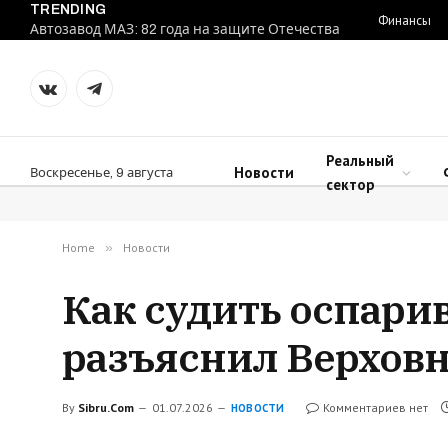
TRENDING
Финансы
Автозавод МАЗ: 82 года на защите Отечества
VKontakte
Telegram
Реальный
Новости
Воскресенье, 9 августа
сектор
Home
»
Новости
Как судить оспари
разъяснил Верхов
By
Sibru.Com
01.07.2026
Комментариев нет
НОВОСТИ