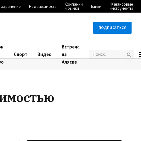
Компании
Финансовые
оохранение
Недвижимость
Банки
и рынки
инструменты
ПОДПИСАТЬСЯ
он
Встреча
Спорт
Видео
на
во
Аляске
жимостью