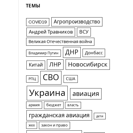
ТЕМЫ
Агропроизводство
COVID19
Андрей Травников
ВСУ
Великая Отечественная война
ДНР
Донбасс
Владимир Путин
Новосибирск
ЛНР
Китай
СВО
США
РПЦ
Украина
авиация
армия
бюджет
власть
гражданская авиация
дети
жкх
закон и право