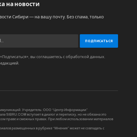
а на новости
вости Сибири — на вашу почту. Без спама, только
Подписаться», вы соглашаетесь с обработкой данных.
редакцией
.
коммуникаций. Учредитель: ООО “Центр Информации”
ла SIBRU.COM вступает в диалог и переписку, но не обязана это
орском праве и смежных правах. При любом использовании материалов
риалов размещенных в рубрике “Мнения” может не совпадать с