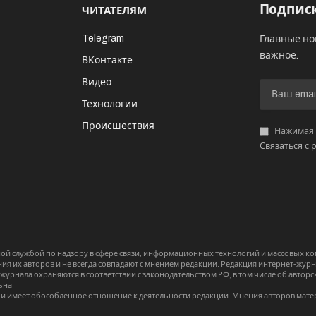
Подписк
ЧИТАТЕЛЯМ
Telegram
Главные но
важное.
ВКонтакте
Видео
И
Технологии
Происшествия
Нажимая «
Связаться с 
й службой по надзору в сфере связи, информационных технологий и массовых 
я их авторов и не всегда совпадают с мнением редакции. Редакция интернет-журна
-журнала охраняются в соответствии с законодательством РФ, в том числе об авт
ьна.
и имеет обособленное отношение к деятельности редакции. Мнения авторов мате