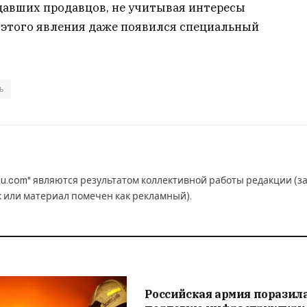
давших продавцов, не учитывая интересы
 этого явления даже появился специальный
ь
u.com" являются результатом коллективной работы редакции (з
к или материал помечен как рекламный).
Российская армия поразил