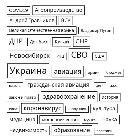
Агропроизводство
COVID19
Андрей Травников
ВСУ
Великая Отечественная война
Владимир Путин
ДНР
ЛНР
Китай
Донбасс
СВО
Новосибирск
США
РПЦ
Украина
авиация
армия
бюджет
гражданская авиация
жкх
власть
дети
здравоохранение
история
закон и право
коронавирус
культура
коррупция
кино
медицина
наука
мошенничество
музыка
образование
недвижимость
политика