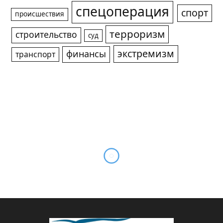
спецоперация
спорт
происшествия
терроризм
строительство
суд
экстремизм
финансы
транспорт
От латников до
штурмовиков СВО:
завершился “Сибирский