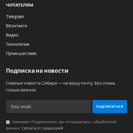
состоялся в деревне Ояш под Колыванью
Новосибирской. Для зрителей воссоздали
картины знаковых военных событий –
битву средневековых латников, бои под
Курском, участники СВО подготовили
показательный штурм. Сюрпризом стал
показ трофейной техники, захваченной в
зоне СВО.
Первый фестиваль “Сибирский
огонь” состоялся в 2012 году в деревне
Большой Оёш под Колыванью и собрал 240
реконструкторов. тогда фестиваль собрал
около шести тысяч зрителей. Фестиваль стал
значимым событием и быстро приобрел
международный статус – сейчас на
исторические игры съезжаются участники из
разных регионов России, а также Белоруссии,