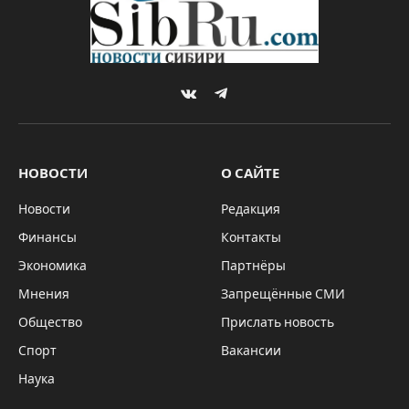
огонь”
By
Sibru.Com
15.06.2026
Комментариев нет
*ГЛАВНОЕ
3 Mins Read
Крупный фестиваль реконструкторов