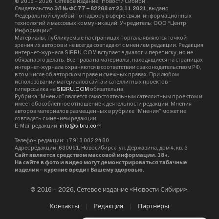
вышла замуж за Григория Дмитриевича –
фронтовика, и прожила с ним до его смерти 30
лет. У нее трое детей, шесть внуков, 15
правнуков, 1 праправнук.
На фото: Александра Дмитриевна Конько с
близкими.
Александра Дмитриевна Конько
Веселовское
колхоз «Красный интернационал»
Краснозерское
Новосибирск
Sibru.Com
Website