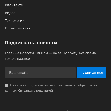
Всю жизнь Александра Дмитриевна
проработала на селе. Она родилась в большой
семье, была девятым, последним ребенком. Ее
отец прошел всю войну, был ранен.
Александра Дмитриевна проработала 45 лет.
После окончания 8 классов, в 1941 году, начала
работать в колхозе «Красный интернационал».
С 1948 года трудилась на колхозной почте:
почтальоном, телефонисткой, сортировщицей.
Затем, с 1978 года и до выхода на пенсию,
работала в комбинате, в детском саду, на
гусятнике.
22 октября 1950 года Александра Дмитриевна