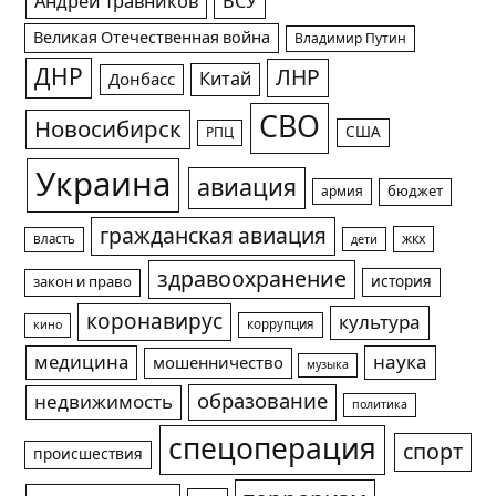
Андрей Травников
ВСУ
Великая Отечественная война
Владимир Путин
ДНР
ЛНР
Китай
Донбасс
СВО
Новосибирск
США
РПЦ
Украина
авиация
армия
бюджет
гражданская авиация
жкх
власть
дети
здравоохранение
история
закон и право
коронавирус
культура
коррупция
кино
медицина
наука
мошенничество
музыка
образование
недвижимость
политика
спецоперация
спорт
происшествия