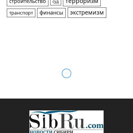
терроризм
строительство
суд
экстремизм
финансы
транспорт
95 лет исполнилось
жительнице села
Веселовское
By
Sibru.Com
17.05.2026
Комментариев нет
НОВОСТИ
1 Min Read