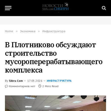
Home
»
Экономика
»
Инфраструктура
В Плотниково обсуждают
строительство
мусороперерабатывающего
комплекса
By
Sibru.Com
17.05.2026
ИНФРАСТРУКТУРА
Комментариев нет
2 Mins Read