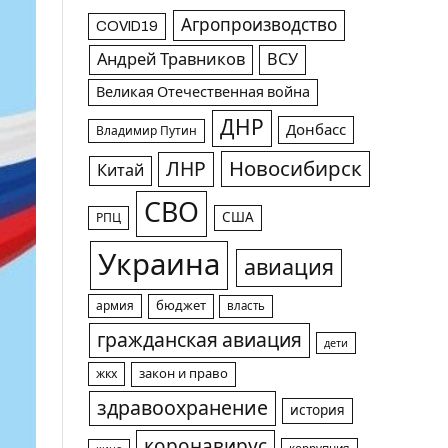
Агропроизводство
COVID19
Андрей Травников
ВСУ
Великая Отечественная война
ДНР
Донбасс
Владимир Путин
Новосибирск
ЛНР
Китай
СВО
США
РПЦ
Украина
авиация
армия
бюджет
власть
гражданская авиация
дети
жкх
закон и право
здравоохранение
история
коронавирус