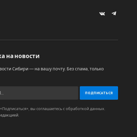
VKontakte
Telegram
а на новости
вости Сибири — на вашу почту. Без спама, только
Подписаться», вы соглашаетесь с обработкой данных.
редакцией
.