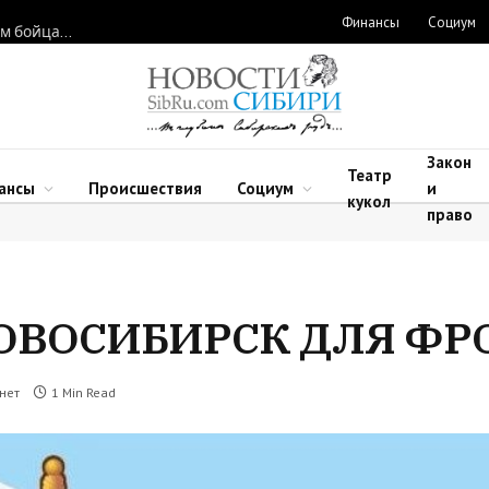
Финансы
Социум
Новосибирские нейрохирурги восстановили функции рук двум бойцам после минно-взрывных травм
Закон
Театр
ансы
Происшествия
Социум
и
кукол
право
ОВОСИБИРСК ДЛЯ ФР
нет
1 Min Read