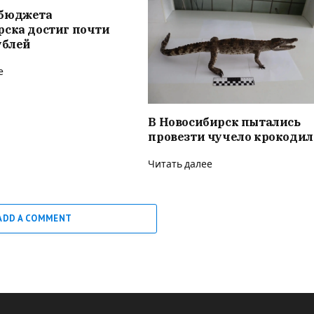
бюджета
рска достиг почти
ублей
е
В Новосибирск пытались
провезти чучело крокодил
Читать далее
ADD A COMMENT