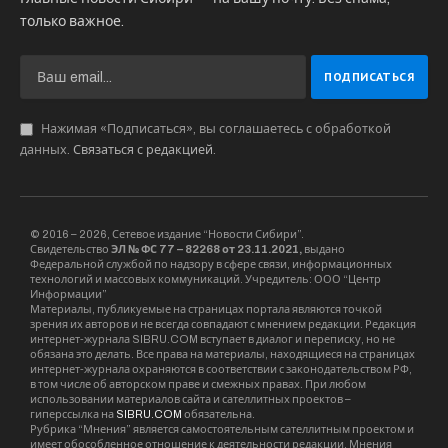
COLA») в своей корпоративной
идентификации для определенных
направлений деятельности на территории
РФ.
В частности, претензии касаются
изготовления безалкогольных напитков и
питьевой воды в бутылках (кроме
минеральной), а также оптовой и розничной
торговли ими.
Параллельно с этим, арбитражный суд
Новосибирской области приступил к
рассмотрению дела по аналогичному иску The
Coca-Cola Company, поданному против
местного производителя напитков ООО «ПКВ».