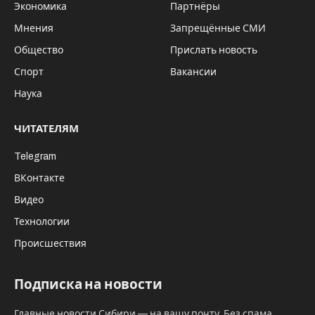
Политик Иосиф Джагаев. Фото: личный архив Иосифа Джагаева
В Арбитражном суде Москвы разбирается
дело, касающееся права на использование
бренда “Coca-Cola” в пределах Российской
Федерации. Американский гигант The
Coca-Cola Company инициировал судебный
процесс, стремясь запретить
отечественному юридическому лицу ООО
«Кока-Кола Компании» применять
наименование «КОКА-КОЛА» («COCA-