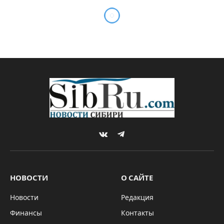
Иосиф Джагаев: “Судебные
процессы по иску The Coca-
Cola Company проходят в
Москве, Новосибирске и в
Северной Осетии”
By
Редакция SibRu.com
09.02.2026
Updated:
13.02.2026
Комментариев нет
3 Mins Read
КОМПАНИИ И РЫНКИ