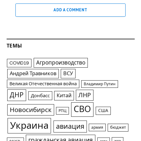
ADD A COMMENT
ТЕМЫ
Агропроизводство
COVID19
Андрей Травников
ВСУ
Великая Отечественная война
Владимир Путин
ДНР
ЛНР
Китай
Донбасс
СВО
Новосибирск
США
РПЦ
Украина
авиация
армия
бюджет
гражданская авиация
жкх
власть
дети