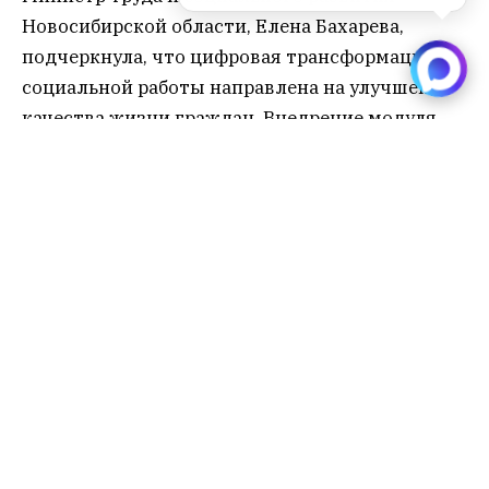
Новосибирской области, Елена Бахарева,
подчеркнула, что цифровая трансформация
социальной работы направлена на улучшение
качества жизни граждан. Внедрение модуля
“Социальный помощник” и мобильных
планшетов позволило сократить время от
выявления проблемы до её решения,
предлагая варианты помощи непосредственно
на месте и оперативно занося данные в
информационную систему.
Система “Социальный помощник” не только
хранит данные, но и оказывает помощь
специалистам, предлагая типовые алгоритмы
действий в различных ситуациях, снижая
нагрузку и минимизируя риск ошибок. В