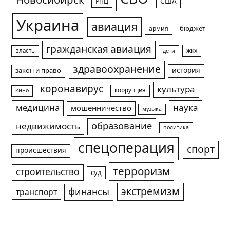
США
РПЦ
Украина
авиация
армия
бюджет
гражданская авиация
жкх
власть
дети
здравоохранение
история
закон и право
коронавирус
культура
коррупция
кино
медицина
наука
мошенничество
музыка
образование
недвижимость
политика
спецоперация
спорт
происшествия
терроризм
строительство
суд
экстремизм
финансы
транспорт