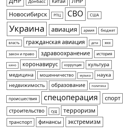
ДНР
ЛНР
Китай
Донбасс
СВО
Новосибирск
США
РПЦ
Украина
авиация
армия
бюджет
гражданская авиация
жкх
власть
дети
здравоохранение
история
закон и право
коронавирус
культура
коррупция
кино
медицина
наука
мошенничество
музыка
образование
недвижимость
политика
спецоперация
спорт
происшествия
терроризм
строительство
суд
экстремизм
финансы
транспорт