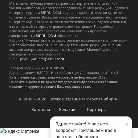
ВСУ
СВО
спецоперация
Украина
Редакция SibRu.com
Материалы, публикуемые за авторством "Редакция
SibRu.com" являются результатом коллективной работы
редакции (за исключением случаев, если указана ссылка
на источник или материал помечен как рекламный).
KEEP READING
×
Здравствуйте! У вас есть
вопросы? Приглашаем вас в
наш чат - общаемся,