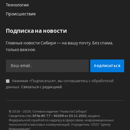
зафиксировано сильное задымление
неизвестного происхождения, что
свидетельствует о том, что в торговом центре
“Персона” с высокой вероятностью произошла
детонация хранившихся там боеприпасов ВСУ”,
— говорится в сообщении.
Как подчеркнули в российском оборонном
ведомстве, военные не планировали и не
наносили ударов в черте города. Заявления
украинской стороны о якобы имевшем место
“российском ударе” там связали с попыткой
отвлечь внимание мировой общественности
от теракта против мирного населения,
совершенного ВСУ в селе Хорлы в Херсонской
области.