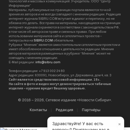
технологий и массовых коммуникаций. Учредитель: ООО “Центр
Информации”
Материалы, публикуемые на страницах портала являются точкой
зрения их авторов и не всегда совпадают с мнением редакции. Редакция
интернет-журнала SIBRU.COM вступает в диалог и переписку, но не
обязана это делать. Все права на материалы, находящиеся на страницах
интернет-журнала охраняются в соответствии с законодательством РФ,
в том числе об авторском праве и смежных правах. При любом
использовании материалов сайта и сателлитных проектов –
гиперссылка на
SIBRU.COM
обязательна.
Рубрика “Мнения” является самостоятельным сателлитным проектом и
имеет обособленное отношение к деятельности редакции. Мнения
авторов материалов размещенных в рубрике “Мнения” может не
совпадать с мнением редакции.
E-Mail редакции:
info@sibru.com
Телефон редакции: +7 913 002 24 80
Адрес редакции: 630091, Новосибирск, ул. Державина, дом 4, кв. 3
Сайт является средством массовой информации. 18+.
На сайте в фото и видео могут демонстрироваться табачные
изделия – курение вредит Вашему здоровью.
© 2016 – 2026, Сетевое издание «Новости Сибири».
Контакты
Редакция
Партнёры
×
Здравствуйте! У вас есть
вопросы? Приглашаем вас в