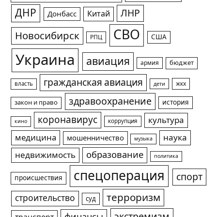
ДНР
ЛНР
Китай
Донбасс
СВО
Новосибирск
США
РПЦ
Украина
авиация
армия
бюджет
гражданская авиация
жкх
власть
дети
здравоохранение
история
закон и право
коронавирус
культура
коррупция
кино
медицина
наука
мошенничество
музыка
образование
недвижимость
политика
спецоперация
спорт
происшествия
терроризм
строительство
суд
экстремизм
финансы