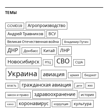
ТЕМЫ
Агропроизводство
COVID19
Андрей Травников
ВСУ
Великая Отечественная война
Владимир Путин
ДНР
ЛНР
Китай
Донбасс
СВО
Новосибирск
США
РПЦ
Украина
авиация
армия
бюджет
гражданская авиация
жкх
власть
дети
здравоохранение
история
закон и право
коронавирус
культура
коррупция
кино