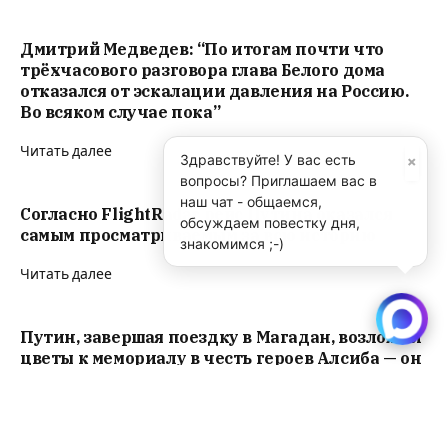
Дмитрий Медведев: “По итогам почти что
трёхчасового разговора глава Белого дома
отказался от эскалации давления на Россию.
Во всяком случае пока”
Читать далее
×
Здравствуйте! У вас есть
вопросы? Приглашаем вас в
наш чат - общаемся,
Согласно FlightRadar рейс Путина оказался
обсуждаем повестку дня,
самым просматриваемым за всю историю
знакомимся ;-)
Читать далее
Путин, завершая поездку в Магадан, возложил
цветы к мемориалу в честь героев Алсиба — он
символизирует сотрудничество СССР и США в
годы Второй мировой войны.
Читать далее