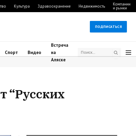
Компании
тво
Культура
Здравоохранение
Недвижимость
и рынки
ПОДПИСАТЬСЯ
Встреча
Спорт
Видео
на
Аляске
т “Русских