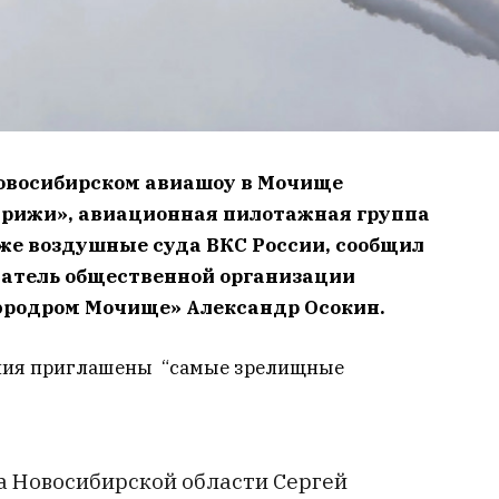
новосибирском авиашоу в Мочище
Стрижи», авиационная пилотажная группа
кже воздушные суда ВКС России, сообщил
датель общественной организации
эродром Мочище» Александр Осокин.
ения приглашены “самые зрелищные
а Новосибирской области Сергей