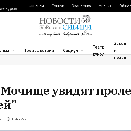
Финансы
Социум
Экономика
Мнения
Общес
ие курсы
Закон
Театр
ансы
Происшествия
Социум
и
кукол
право
 Мочище увидят проле
ей”
ет
1 Min Read