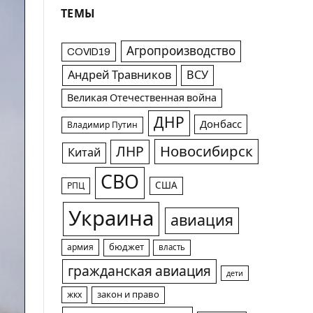
ТЕМЫ
Агропроизводство
COVID19
Андрей Травников
ВСУ
Великая Отечественная война
ДНР
Донбасс
Владимир Путин
Новосибирск
ЛНР
Китай
СВО
США
РПЦ
Украина
авиация
армия
бюджет
власть
гражданская авиация
дети
жкх
закон и право