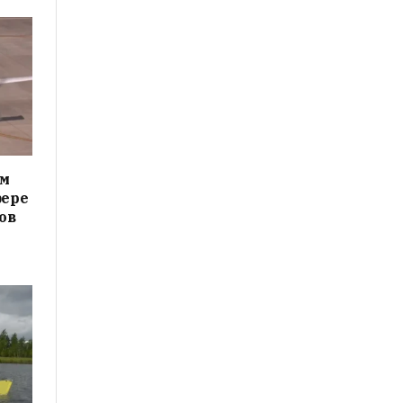
ам
фере
ов