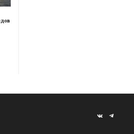
едов
VKontakte
Telegram