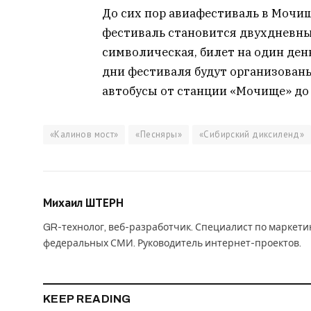
До сих пор авиафестиваль в Мочищ
фестиваль становится двухдневны
символическая, билет на один день 
дни фестиваля будут организован
автобусы от станции «Мочище» до
«Калинов мост»
«Песняры»
«Сибирский диксиленд»
Михаил ШТЕРН
GR-технолог, веб-разработчик. Специалист по маркет
федеральных СМИ. Руководитель интернет-проектов.
KEEP READING