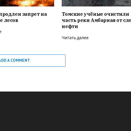
продлен запрет на
Томские учёные очистили
е лесов
часть реки Амбарная от сл
нефти
е
Читать далее
ADD A COMMENT