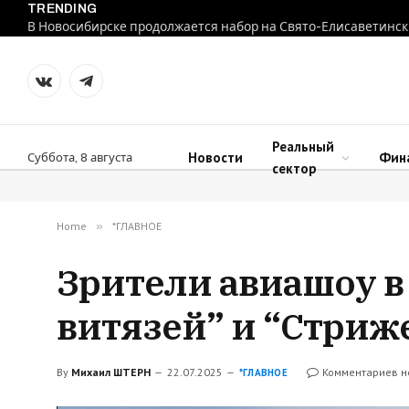
TRENDING
В Новосибирске продолжается набор на Свято-Елисаветинск
VKontakte
Telegram
Реальный
Новости
Фин
Суббота, 8 августа
сектор
Home
»
*ГЛАВНОЕ
Зрители авиашоу в
витязей” и “Стриж
By
Михаил ШТЕРН
22.07.2025
Комментариев н
*ГЛАВНОЕ