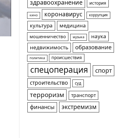
здравоохранение
история
коронавирус
коррупция
кино
культура
медицина
наука
мошенничество
музыка
образование
недвижимость
происшествия
политика
спецоперация
спорт
строительство
суд
терроризм
транспорт
экстремизм
финансы