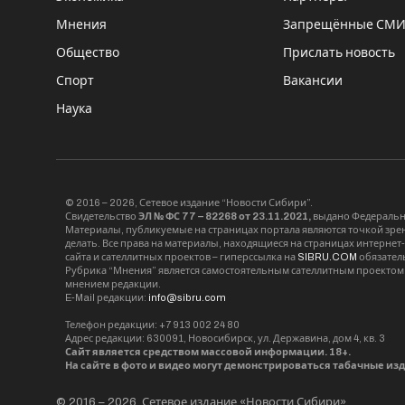
Мнения
Запрещённые СМ
Общество
Прислать новость
Спорт
Вакансии
Наука
© 2016 – 2026, Сетевое издание “Новости Сибири”.
Свидетельство
ЭЛ № ФС 77 – 82268 от 23.11.2021,
выдано Федерально
Материалы, публикуемые на страницах портала являются точкой зрени
делать. Все права на материалы, находящиеся на страницах интернет
сайта и сателлитных проектов – гиперссылка на
SIBRU.COM
обязател
Рубрика “Мнения” является самостоятельным сателлитным проектом 
мнением редакции.
E-Mail редакции:
info@sibru.com
Телефон редакции: +7 913 002 24 80
Адрес редакции: 630091, Новосибирск, ул. Державина, дом 4, кв. 3
Сайт является средством массовой информации. 18+.
На сайте в фото и видео могут демонстрироваться табачные из
© 2016 – 2026, Сетевое издание «Новости Сибири».