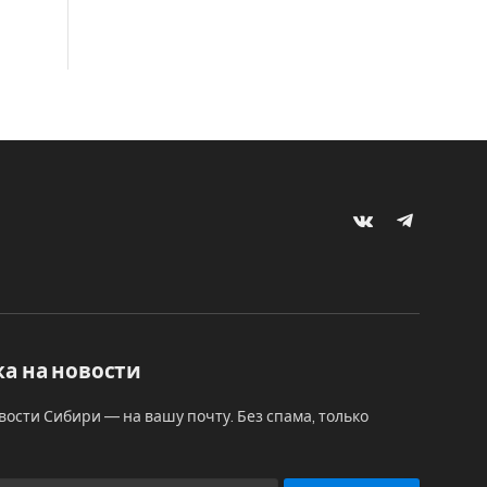
VKontakte
Telegram
а на новости
вости Сибири — на вашу почту. Без спама, только