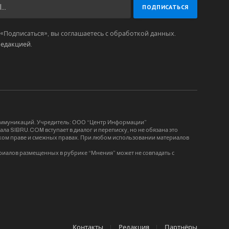
Подписаться», вы соглашаетесь с обработкой данных.
редакцией
.
коммуникаций. Учредитель: ООО “Центр Информации”
ла SIBRU.COM вступает в диалог и переписку, но не обязана это
орском праве и смежных правах. При любом использовании материалов
риалов размещенных в рубрике “Мнения” может не совпадать с
Контакты
Редакция
Партнёры