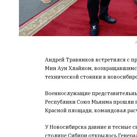
Андрей Травников встретился с п
Мин Аун Хлайном, возвращавшимся
технической стоянки в новосибир
Военнослужащие представительны
Республики Союз Мьянма прошли п
Красной площади, командовал рас
У Новосибирска давние и тесные св
столице Сибири открылось Генера