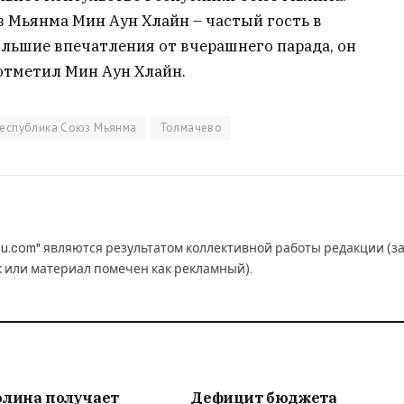
 Мьянма Мин Аун Хлайн – частый гость в
ольшие впечатления от вчерашнего парада, он
отметил Мин Аун Хлайн.
еспублика Союз Мьянма
Толмачево
u.com" являются результатом коллективной работы редакции (з
к или материал помечен как рекламный).
олина получает
Дефицит бюджета