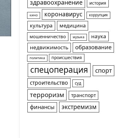
здравоохранение
история
коронавирус
коррупция
кино
культура
медицина
наука
мошенничество
музыка
образование
недвижимость
происшествия
политика
спецоперация
спорт
строительство
суд
терроризм
транспорт
экстремизм
финансы