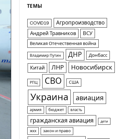
ТЕМЫ
Агропроизводство
COVID19
Андрей Травников
ВСУ
Великая Отечественная война
ДНР
Донбасс
Владимир Путин
Новосибирск
ЛНР
Китай
СВО
США
РПЦ
Украина
авиация
армия
бюджет
власть
гражданская авиация
дети
жкх
закон и право