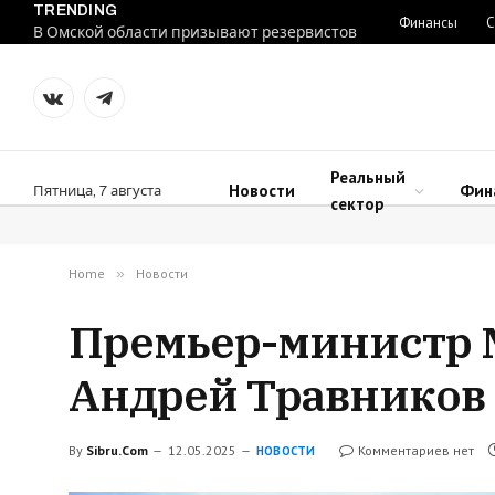
TRENDING
Финансы
С
В Омской области призывают резервистов
VKontakte
Telegram
Реальный
Новости
Фин
Пятница, 7 августа
сектор
Home
»
Новости
Премьер-министр 
Андрей Травников 
By
Sibru.Com
12.05.2025
Комментариев нет
НОВОСТИ