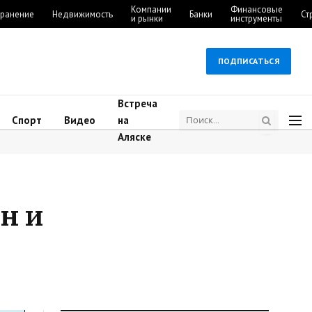
Компании
Финансовые
ранение
Недвижимость
Банки
Ст
и рынки
инструменты
ПОДПИСАТЬСЯ
Встреча
Спорт
Видео
на
Аляске
н и