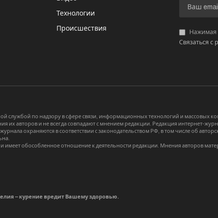
И
Технологии
Происшествия
Нажимая «
Связаться с 
й службой по надзору в сфере связи, информационных технологий и массовых 
я их авторов и не всегда совпадают с мнением редакции. Редакция интернет-журна
-журнала охраняются в соответствии с законодательством РФ, в том числе об авт
ьна.
и имеет обособленное отношение к деятельности редакции. Мнения авторов мате
делия – курение вредит Вашему здоровью.