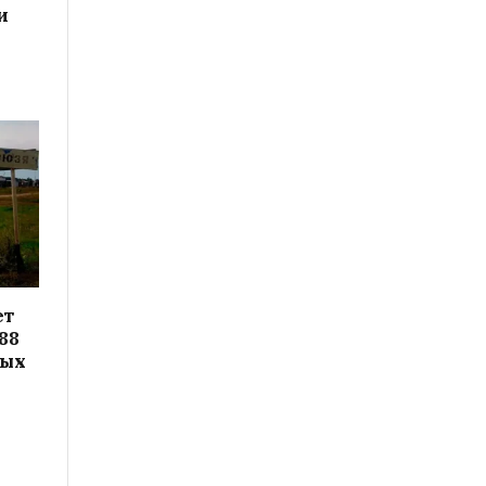
и
ет
88
вых