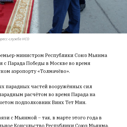
пресс-служба НСО
ремьер-министром Республики Союз Мьянма
 с Парада Победы в Москве во время
ском аэропорту «Толмачёво».
х парадных частей вооружённых сил
арадным расчётом во время Парада на
четом подполковник Винх Тет Мин.
язи с Мьянмой – так, в марте этого года в
льное Консульство Республики Союз Мьянма.