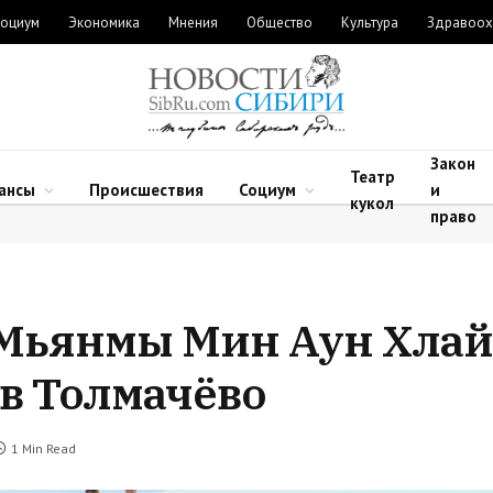
оциум
Экономика
Мнения
Общество
Культура
Здравоох
Закон
Театр
ансы
Происшествия
Социум
и
кукол
право
Мьянмы Мин Аун Хлай
в Толмачёво
1 Min Read