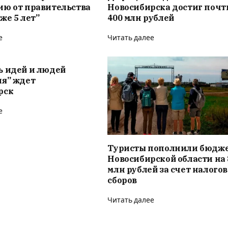
ию от правительства
Новосибирска достиг почт
же 5 лет”
400 млн рублей
е
Читать далее
ь идей и людей
ия” ждет
рск
е
Туристы пополнили бюдж
Новосибирской области на 
млн рублей за счет налого
сборов
Читать далее