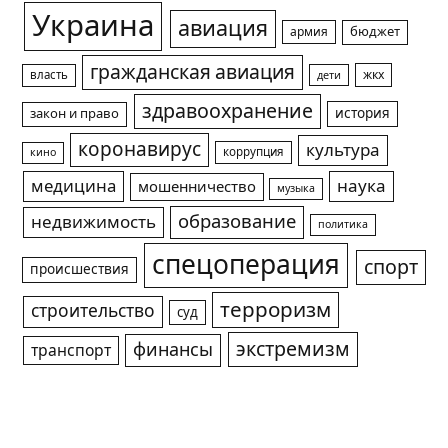
Украина
авиация
армия
бюджет
гражданская авиация
жкх
власть
дети
здравоохранение
история
закон и право
коронавирус
культура
коррупция
кино
медицина
наука
мошенничество
музыка
образование
недвижимость
политика
спецоперация
спорт
происшествия
терроризм
строительство
суд
экстремизм
финансы
транспорт