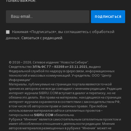
только важное.
Нажимая «Подписаться», вы соглашаетесь с обработкой
данных.
Связаться с редакцией
.
© 2016 – 2026, Сетевое издание “Новости Сибири”.
Свидетельство
ЭЛ № ФС 77 – 82268 от 23.11.2021,
выдано
Федеральной службой по надзору в сфере связи, информационных
технологий и массовых коммуникаций. Учредитель: ООО “Центр
Информации”
Материалы, публикуемые на страницах портала являются точкой
зрения их авторов и не всегда совпадают с мнением редакции. Редакция
интернет-журнала SIBRU.COM вступает в диалог и переписку, но не
обязана это делать. Все права на материалы, находящиеся на страницах
интернет-журнала охраняются в соответствии с законодательством РФ,
в том числе об авторском праве и смежных правах. При любом
использовании материалов сайта и сателлитных проектов –
гиперссылка на
SIBRU.COM
обязательна.
Рубрика “Мнения” является самостоятельным сателлитным проектом и
имеет обособленное отношение к деятельности редакции. Мнения
авторов материалов размещенных в рубрике “Мнения” может не