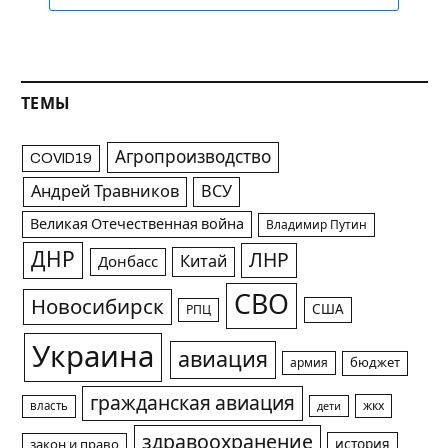
ТЕМЫ
Агропроизводство
COVID19
Андрей Травников
ВСУ
Великая Отечественная война
Владимир Путин
ДНР
ЛНР
Китай
Донбасс
СВО
Новосибирск
США
РПЦ
Украина
авиация
армия
бюджет
гражданская авиация
жкх
власть
дети
здравоохранение
история
закон и право