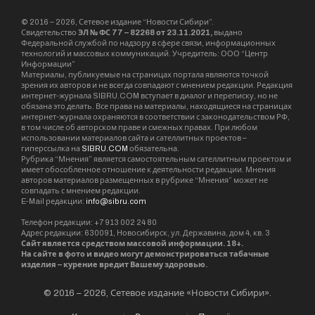
© 2016 – 2026, Сетевое издание “Новости Сибири”.
Свидетельство
ЭЛ № ФС 77 – 82268 от 23.11.2021,
выдано
Федеральной службой по надзору в сфере связи, информационных
технологий и массовых коммуникаций. Учредитель: ООО “Центр
Информации”
Материалы, публикуемые на страницах портала являются точкой
зрения их авторов и не всегда совпадают с мнением редакции. Редакция
интернет-журнала SIBRU.COM вступает в диалог и переписку, но не
обязана это делать. Все права на материалы, находящиеся на страницах
интернет-журнала охраняются в соответствии с законодательством РФ,
в том числе об авторском праве и смежных правах. При любом
использовании материалов сайта и сателлитных проектов –
гиперссылка на
SIBRU.COM
обязательна.
Рубрика “Мнения” является самостоятельным сателлитным проектом и
имеет обособленное отношение к деятельности редакции. Мнения
авторов материалов размещенных в рубрике “Мнения” может не
совпадать с мнением редакции.
E-Mail редакции:
info@sibru.com
Телефон редакции: +7 913 002 24 80
Адрес редакции: 630091, Новосибирск, ул. Державина, дом 4, кв. 3
Сайт является средством массовой информации. 18+.
На сайте в фото и видео могут демонстрироваться табачные
изделия – курение вредит Вашему здоровью.
© 2016 – 2026, Сетевое издание «Новости Сибири».