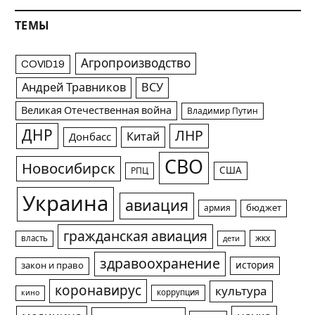
ТЕМЫ
Агропроизводство
COVID19
Андрей Травников
ВСУ
Великая Отечественная война
Владимир Путин
ДНР
ЛНР
Китай
Донбасс
СВО
Новосибирск
США
РПЦ
Украина
авиация
армия
бюджет
гражданская авиация
жкх
власть
дети
здравоохранение
история
закон и право
коронавирус
культура
коррупция
кино