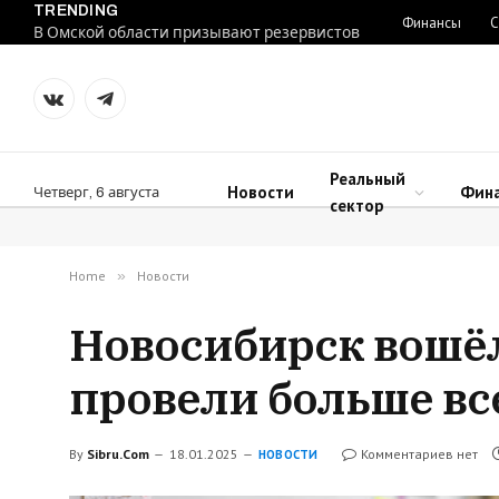
TRENDING
Финансы
С
В Омской области призывают резервистов
VKontakte
Telegram
Реальный
Новости
Фин
Четверг, 6 августа
сектор
Home
»
Новости
Новосибирск вошёл 
провели больше вс
By
Sibru.Com
18.01.2025
Комментариев нет
НОВОСТИ