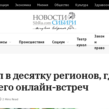
оциум
Экономика
Мнения
Общество
Культура
Здравоох
Закон
Театр
ансы
Происшествия
Социум
и
кукол
право
в десятку регионов, г
его онлайн-встреч
2 Mins Read