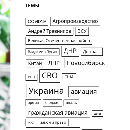
ТЕМЫ
Агропроизводство
COVID19
Андрей Травников
ВСУ
Великая Отечественная война
ДНР
Донбасс
Владимир Путин
Новосибирск
ЛНР
Китай
СВО
США
РПЦ
Украина
авиация
армия
бюджет
власть
гражданская авиация
дети
жкх
закон и право