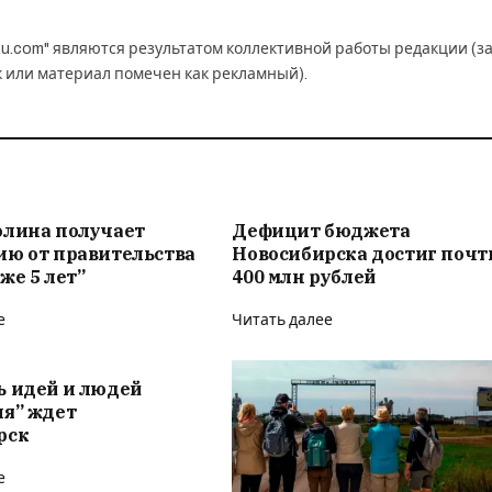
u.com" являются результатом коллективной работы редакции (з
к или материал помечен как рекламный).
олина получает
Дефицит бюджета
ию от правительства
Новосибирска достиг почт
же 5 лет”
400 млн рублей
е
Читать далее
ь идей и людей
ия” ждет
рск
е