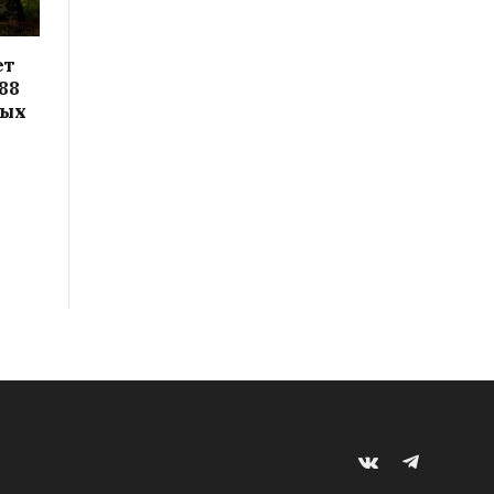
ет
88
вых
VKontakte
Telegram