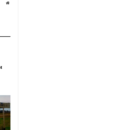
Website
а
и