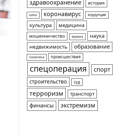
здравоохранение
история
коронавирус
коррупция
кино
культура
медицина
наука
мошенничество
музыка
образование
недвижимость
происшествия
политика
спецоперация
спорт
строительство
суд
терроризм
транспорт
экстремизм
финансы