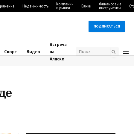
Компании
Финансовые
ранение
Недвижимость
Банки
Ст
и рынки
инструменты
ПОДПИСАТЬСЯ
Встреча
Спорт
Видео
на
Аляске
де